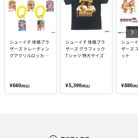
シューイチ 体格ブラ
シューイチ 体格ブラ
シューイ
ザーズ トレーディン
ザーズ グラフィック
ザーズ 
グアクリルロッカー
Tシャツ 特大サイズ
ット
キー風チャーム
¥660
¥5,390
¥880
(税込)
(税込)
(税