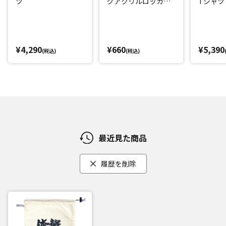
ツ
グアクリルロッカー
Tシャツ
キー風チャーム
¥4,290
¥660
¥5,390
(税込)
(税込)
最近見た商品
履歴を削除