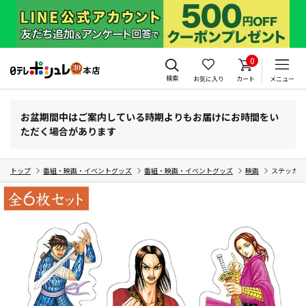
0
検索
お気に入り
カート
メニュー
お盆期間中はご案内している時期よりもお届けにお時間をい
ただく場合があります
トップ
番組・映画・イベントグッズ
番組・映画・イベントグッズ
映画
ステッカー