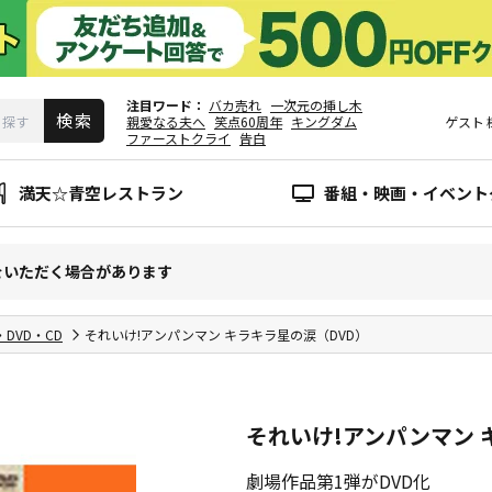
注目ワード
バカ売れ
一次元の挿し木
親愛なる夫へ
笑点60周年
キングダム
ゲスト
ファーストクライ
告白
満天☆青空レストラン
番組・映画・イベント
をいただく場合があります
y・DVD・CD
それいけ!アンパンマン キラキラ星の涙（DVD）
それいけ!アンパンマン 
劇場作品第1弾がDVD化