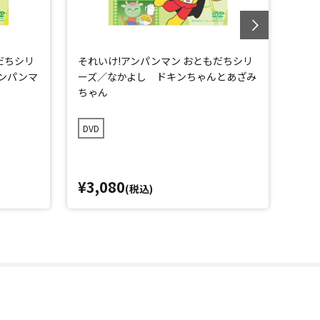
だちシリ
それいけ!アンパンマン おともだちシリ
それ
ンパンマ
ーズ／なかよし ドキンちゃんとあざみ
ーズ
ちゃん
うび
DVD
DVD
¥3,080
¥3,
(税込)