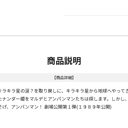
商品説明
【商品詳細】
キラキラ星の涙？を取り戻しに、キラキラ星から地球へやって
たナンダー姫をマルデとアンパンマンたちは探します。しかし
げ、アンパンマン！ 劇場公開第１弾(１９８９年公開)