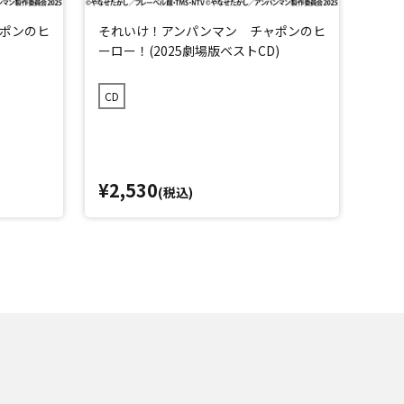
ポンのヒ
それいけ！アンパンマン チャポンのヒ
それ
ーロー！(2025劇場版ベストCD)
ト’2
CD
CD
¥2,530
¥2,
(税込)