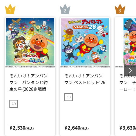
それいけ！アンパン
それいけ！アンパン
それい
マン パンタンと約
マン ベストヒット’26
マン 
束の星(2026劇場版ベ
ーロー！ 
ストCD)
CD
CD
¥2,530
¥2,640
¥3,630
(税込)
(税込)