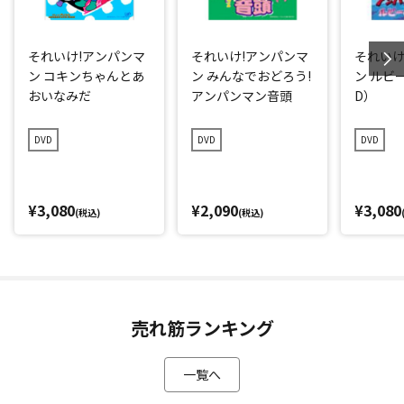
それいけ!アンパンマ
それいけ!アンパンマ
それいけ
ン コキンちゃんとあ
ン みんなでおどろう!
ン ルビ
おいなみだ
アンパンマン音頭
D）
DVD
DVD
DVD
¥3,080
¥2,090
¥3,080
(税込)
(税込)
売れ筋ランキング
一覧へ