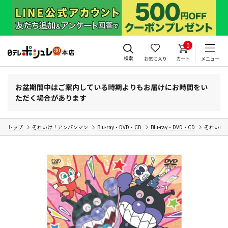
0
検索
お気に入り
カート
メニュー
お盆期間中はご案内している時期よりもお届けにお時間をい
ただく場合があります
トップ
それいけ！アンパンマン
Blu-ray・DVD・CD
Blu-ray・DVD・CD
それいけ!