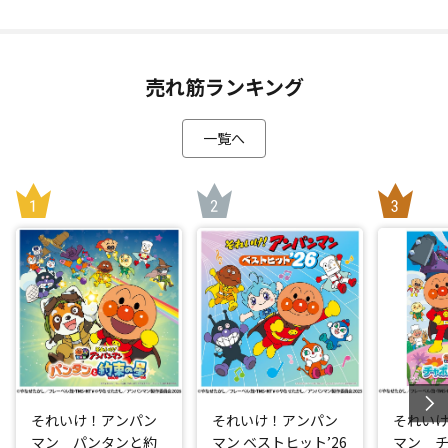
売れ筋ランキング
一覧へ
それいけ！アンパン
それいけ！アンパン
それい
マン パンタンと約
マン ベストヒット’26
マン 