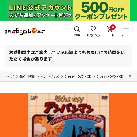
0
検索
お気に入り
カート
メニュー
お盆期間中はご案内している時期よりもお届けにお時間をい
ただく場合があります
トップ
番組・映画・イベントグッズ
Blu-ray・DVD・CD
Blu-ray・DVD・CD
それ