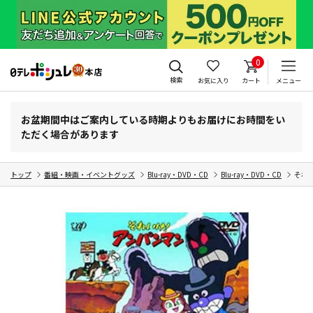
0
検索
お気に入り
カート
メニュー
お盆期間中はご案内している時期よりもお届けにお時間をい
ただく場合があります
トップ
番組・映画・イベントグッズ
Blu-ray・DVD・CD
Blu-ray・DVD・CD
それ