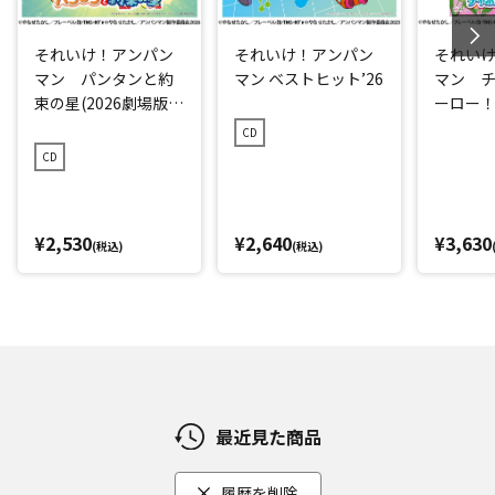
それいけ！アンパン
それいけ！アンパン
それい
マン パンタンと約
マン ベストヒット’26
マン 
束の星(2026劇場版ベ
ーロー！ 
ストCD)
CD
CD
¥2,530
¥2,640
¥3,630
(税込)
(税込)
最近見た商品
履歴を削除