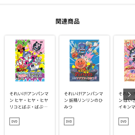
関連商品
それいけ!アンパンマ
それいけ!アンパンマ
それいけ
ン ヒヤ・ヒヤ・ヒヤ
ン 妖精リンリンのひ
ン ばい
リコとばぶ・ばぶ・
みつ
イキン
ばいきんまん
DVD
DVD
DVD