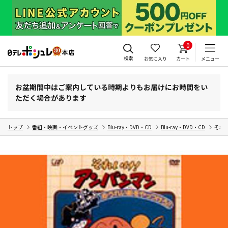
0
検索
お気に入り
カート
メニュー
お盆期間中はご案内している時期よりもお届けにお時間をい
ただく場合があります
トップ
番組・映画・イベントグッズ
Blu-ray・DVD・CD
Blu-ray・DVD・CD
それ