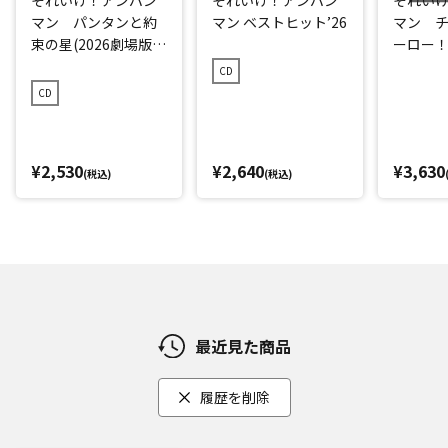
マン パンタンと約
マン ベストヒット’26
マン 
束の星(2026劇場版ベ
ーロー！ 
ストCD)
CD
CD
¥2,530
¥2,640
¥3,630
(税込)
(税込)
最近見た商品
履歴を削除