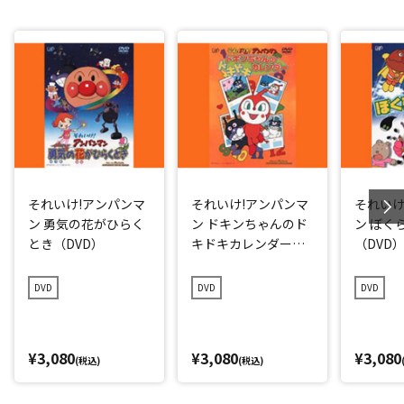
それいけ!アンパンマ
それいけ!アンパンマ
それいけ
ン 勇気の花がひらく
ン ドキンちゃんのド
ン ぼく
とき（DVD）
キドキカレンダー
（DVD
（DVD）
DVD
DVD
DVD
¥3,080
¥3,080
¥3,080
(税込)
(税込)