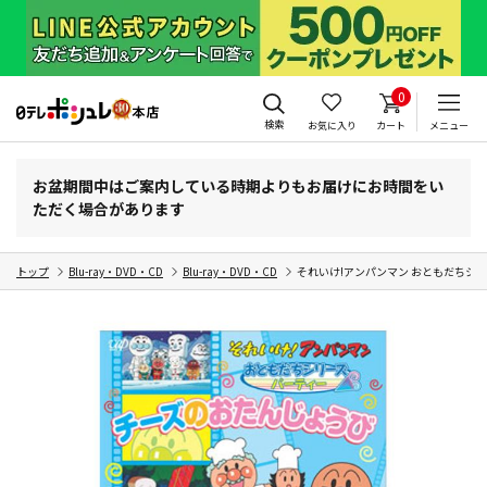
0
検索
お気に入り
カート
メニュー
お盆期間中はご案内している時期よりもお届けにお時間をい
ただく場合があります
トップ
Blu-ray・DVD・CD
Blu-ray・DVD・CD
それいけ!アンパンマン おともだちシ