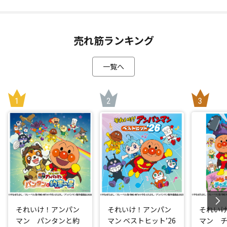
売れ筋ランキング
一覧へ
それいけ！アンパン
それいけ！アンパン
それい
マン パンタンと約
マン ベストヒット’26
マン 