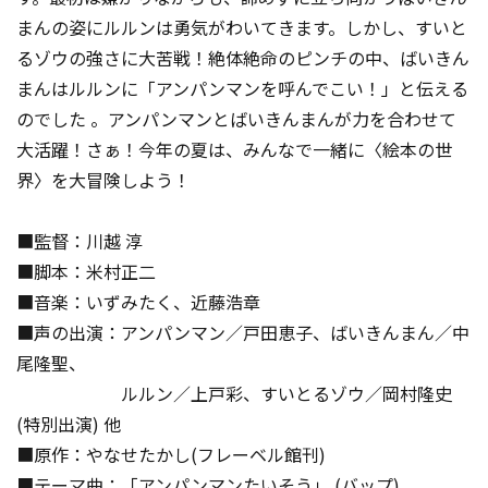
まんの姿にルルンは勇気がわいてきます。しかし、すいと
るゾウの強さに大苦戦！絶体絶命のピンチの中、ばいきん
まんはルルンに「アンパンマンを呼んでこい！」と伝える
のでした ――。アンパンマンとばいきんまんが力を合わせて
大活躍！さぁ！今年の夏は、みんなで一緒に〈絵本の世
界〉を大冒険しよう！
■監督：川越 淳
■脚本：米村正二
■音楽：いずみたく、近藤浩章
■声の出演：アンパンマン／戸田恵子、ばいきんまん／中
尾隆聖、
ルルン／上戸彩、すいとるゾウ／岡村隆史
(特別出演) 他
■原作：やなせたかし(フレーベル館刊)
■テーマ曲：「アンパンマンたいそう」 (バップ)