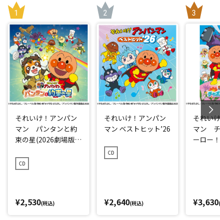
それいけ！アンパン
それいけ！アンパン
それい
マン パンタンと約
マン ベストヒット’26
マン 
束の星(2026劇場版ベ
ーロー！ 
ストCD)
CD
CD
¥2,530
¥2,640
¥3,630
(税込)
(税込)