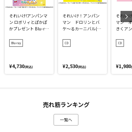
それいけ!アンパンマ
それいけ！アンパン
それい
ン ロボリィとぽかぽ
マン ドロリンとバ
マン 
かプレゼント Blu-ra
ケ～るカーニバル(劇
きくア
y
場版ベストCD)
ソング
Blu-ray
CD
CD
¥4,730
¥2,530
¥1,980
(税込)
(税込)
売れ筋ランキング
一覧へ