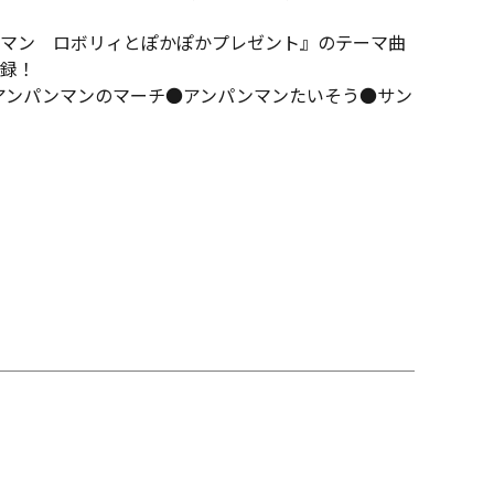
マン ロボリィとぽかぽかプレゼント』のテーマ曲
録！
アンパンマンのマーチ●アンパンマンたいそう●サン