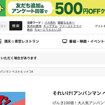
注目ワード
バカ売れ
親愛なる夫へ
笑点60周年
キングダム
ファーストクライ
ゲスト
告白
ちゅーとりえらいぶ!!
満天☆青空レストラン
番組・映画・イベント
をいただく場合があります
パンマン ベストヒット'24
それいけ!アンパンマン 
げんき100倍！大人気アンパン