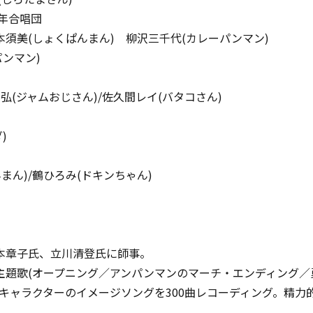
少年合唱団
島本須美(しょくぱんまん) 柳沢三千代(カレーパンマン)
パンマン)
/ 増岡弘(ジャムおじさん)/佐久間レイ(バタコさん)
)
んまん)/鶴ひろみ(ドキンちゃん)
本章子氏、立川清登氏に師事。
主題歌(オープニング／アンパンマンのマーチ・エンディング／
キャラクターのイメージソングを300曲レコーディング。精力