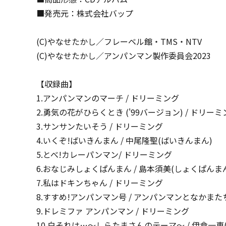
■発売元：株式会社バップ
(C)やなせたかし／フレーベル館・TMS・NTV
(C)やなせたかし／アンパンマン製作委員会2023
【収録曲】
1.アンパンマンのマーチ / ドリーミング
2.勇気の花がひらくとき ('99バージョン) / ドリーミ
3.サンサンたいそう / ドリーミング
4.いくぞ!ばいきんまん / 中尾隆聖(ばいきんまん)
5.とべ!カレーパンマン/ ドリーミング
6.おなじみしょくぱんまん / 島本須美(しょくぱんま
7.私はドキンちゃん / ドリーミング
8.すすめ!アンパンマン号 / アンパンマンとなかまた
9.ドレミファ アンパンマン / ドリーミング
10.白それは…～しらたまさんのテーマ～ / 伊倉一恵