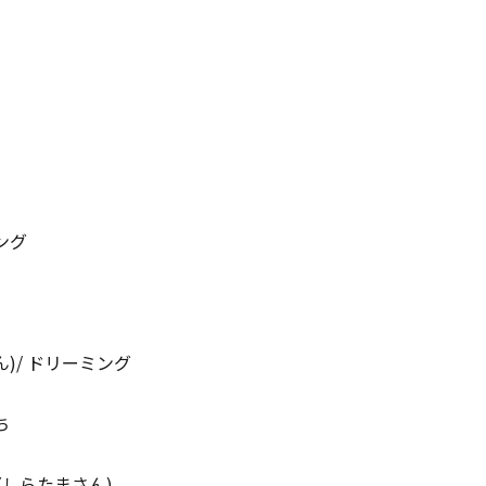
ング
ん)/ ドリーミング
ち
(しらたまさん)