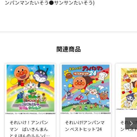
ンパンマンたいそう●サンサンたいそう)
関連商品
それいけ！アンパン
それいけ!アンパンマ
それいけ
マン ばいきんまん
ン ベストヒット'24
ン ベスト
とえほんのルルン(20