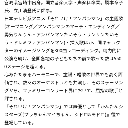
宮崎県宮崎市出身。国立音楽大学・声楽科卒業。勝本章子
氏、立川清登氏に師事。
日本テレビ系アニメ「それいけ！アンパンマン」の主題歌
(オープニング／アンパンマンのマーチ・エンディング／
勇気りんりん・アンパンマンたいそう・サンサンたいそ
う・ドレミファアンパンマン)・挿入歌ほか、同キャラク
ターのイメージソングを300曲レコーディング。精力的に
公演を続け、全国各地の子どもたちの前で歌った数は550
0ステージを超える。
心あたたまるハーモニーで、童謡・唱歌の世界でも高く評
価され、数々のオーケストラとも共演し、そのステージン
グから、ファミリーコンサート界において、屈指の歌手と
評される。
「それいけ！アンパンマン」では声優として『かんたんシ
スターズ(プラちゃんマイちゃん、シドロ&モドロ)』役で
登場している。