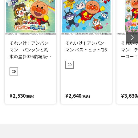
それいけ！アンパン
それいけ！アンパン
それい
マン パンタンと約
マン ベストヒット’26
マン 
束の星(2026劇場版ベ
ーロー！ 
ストCD)
CD
CD
¥2,530
¥2,640
¥3,630
(税込)
(税込)