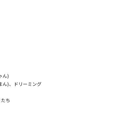
ゃん)
んまん)、ドリーミング
またち