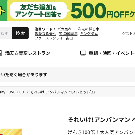
注目ワード
バカ売れ
一次元の挿し木
親愛なる夫へ
笑点60周年
キングダム
ゲスト
ファーストクライ
告白
満天☆青空レストラン
番組・映画・イベント
をいただく場合があります
-ray・DVD・CD
それいけ!アンパンマン ベストヒット'23
それいけ!アンパンマン 
げんき100倍！大人気アンパ