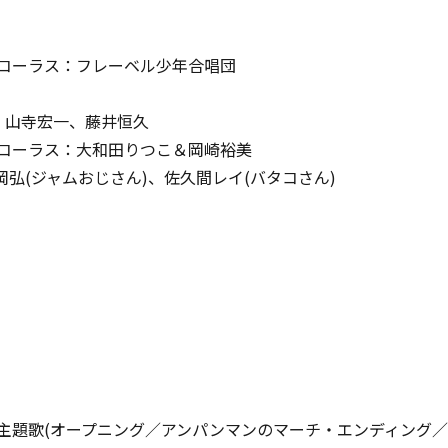
)、コーラス：フレーベル少年合唱団
恵子、山寺宏一、藤井恒久
恵子、コーラス：大和田りつこ＆岡崎裕美
. / 増岡弘(ジャムおじさん)、佐久間レイ(バタコさん)
の主題歌(オープニング／アンパンマンのマーチ・エンディング