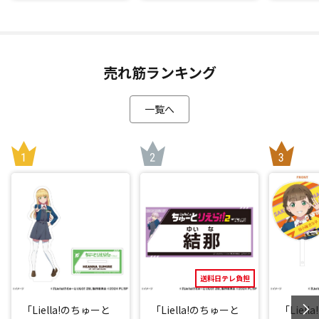
売れ筋ランキング
一覧へ
送料日テレ負担
「Liella!のちゅーと
「Liella!のちゅーと
「Liel