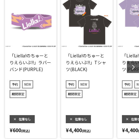
「Liella!のちゅーと
「Liella!のちゅーと
「Liel
りえらいぶ!!」ラバー
りえらいぶ!!」Tシャ
りえらい
バンド(PURPLE)
ツ(BLACK)
ツ(PURP
予約
NEW
予約
NEW
予約
N
期間限定
期間限定
期間限定
×
在庫なし
×
在庫なし
×
在庫
¥600
¥4,400
¥4,400
(税込)
(税込)