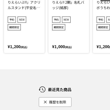
りえらいぶ!!」アクリ
りえら!! 2期」名札バ
りえらい
ルスタンド(平安名す
ッジ(結那)
ボうちわ
みれ)
子)
予約
NEW
予約
NEW
予約
N
期間限定
期間限定
期間限定
¥1,200
¥1,000
¥1,200
(税込)
(税込)
最近見た商品
履歴を削除