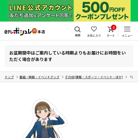
0
検索
お気に入り
カート
メニュー
お盆期間中はご案内している時期よりもお届けにお時間をい
ただく場合があります
トップ
番組・映画・イベントグッズ
その他(情報・スポーツ・イベント・ほか)
「Li