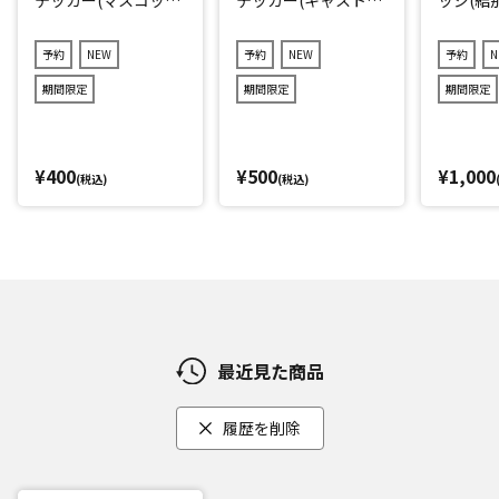
キャラver.)2点セット
r.)3点セット(ランダ
(ランダム12種)
ム11種)
予約
NEW
予約
NEW
予約
N
期間限定
期間限定
期間限定
¥400
¥500
¥1,000
(税込)
(税込)
最近見た商品
履歴を削除