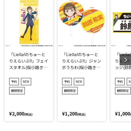
「Liella!のちゅーと
「Liella!のちゅーと
「Liel
りえらいぶ!!」フェイ
りえらいぶ!!」ジャン
りえら!!
スタオル(桜小路きな
ボうちわ(桜小路きな
ッジ(鈴
子)
子)
予約
NEW
予約
NEW
予約
N
期間限定
期間限定
期間限定
¥2,000
¥1,200
¥1,000
(税込)
(税込)