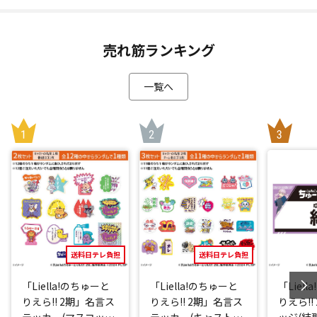
売れ筋ランキング
一覧へ
送料日テレ負担
送料日テレ負担
「Liella!のちゅーと
「Liella!のちゅーと
「Liel
りえら!! 2期」名言ス
りえら!! 2期」名言ス
りえら!!
テッカー(マスコット
テッカー(キャストve
ッジ(結那