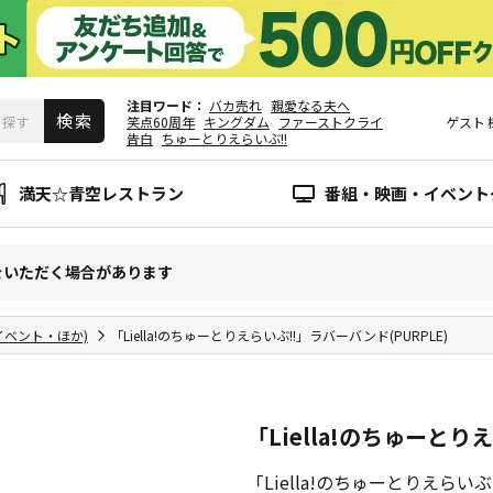
注目ワード
バカ売れ
親愛なる夫へ
笑点60周年
キングダム
ファーストクライ
ゲスト
告白
ちゅーとりえらいぶ!!
満天☆青空レストラン
番組・映画・イベント
をいただく場合があります
イベント・ほか)
「Liella!のちゅーとりえらいぶ!!」ラバーバンド(PURPLE)
「Liella!のちゅーとり
「Liella!のちゅーとりえら