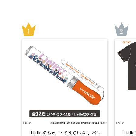
「Liella!のちゅーとりえらいぶ!!」ペン
「Liel