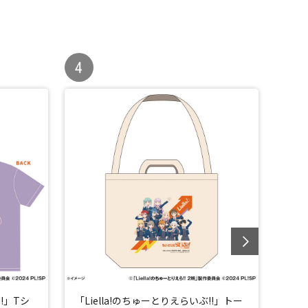
!!」Tシ
「Liella!のちゅーとりえらいぶ!!」トー
「Li