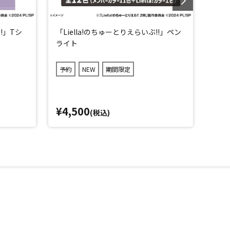
!!」Tシ
「Liella!のちゅーとりえらいぶ!!」ペン
「Li
ライト
ッジ
予約
NEW
期間限定
予約
¥4,500
¥5
(税込)