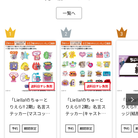
一覧へ
送料日テレ負担
送料日テレ負担
「Liella!のちゅーと
「Liella!のちゅーと
「Liel
りえら!! 2期」名言ス
りえら!! 2期」名言ス
りえら!!
テッカー(マスコット
テッカー(キャストve
ッジ(結那
キャラver.)2点セット
r.)3点セット(ランダ
(ランダム12種)
ム11種)
予約
期間限定
予約
期間限定
予約