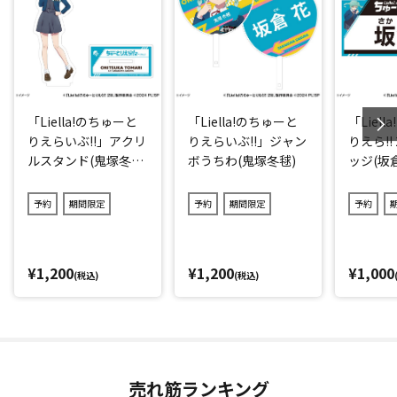
「Liella!のちゅーと
「Liella!のちゅーと
「Liel
りえらいぶ!!」アクリ
りえらいぶ!!」ジャン
りえら!!
ルスタンド(鬼塚冬
ボうちわ(鬼塚冬毬)
ッジ(坂
毬)
予約
期間限定
予約
期間限定
予約
¥1,200
¥1,200
¥1,000
(税込)
(税込)
売れ筋ランキング