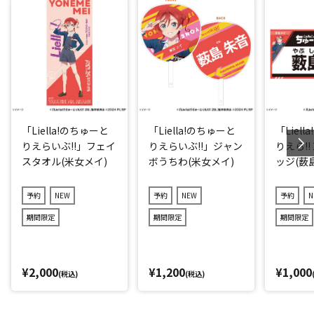
「Liella!のちゅーと
「Liella!のちゅーと
「Liel
りえらいぶ!!」フェイ
りえらいぶ!!」ジャン
りえら!!
スタオル(米女メイ)
ボうちわ(米女メイ)
ッジ(薮
予約
NEW
予約
NEW
予約
N
期間限定
期間限定
期間限定
¥2,000
¥1,200
¥1,000
(税込)
(税込)