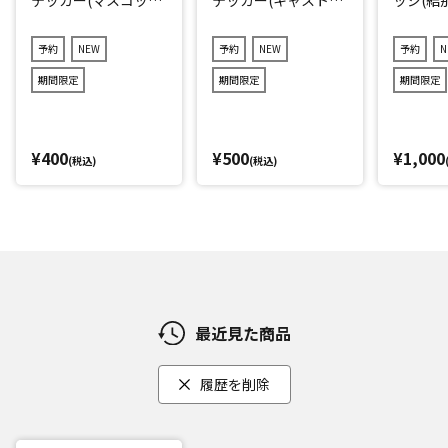
キャラver.)2点セット
r.)3点セット(ランダ
(ランダム12種)
ム11種)
予約
NEW
予約
NEW
予約
N
期間限定
期間限定
期間限定
¥400
¥500
¥1,000
(税込)
(税込)
最近見た商品
履歴を削除