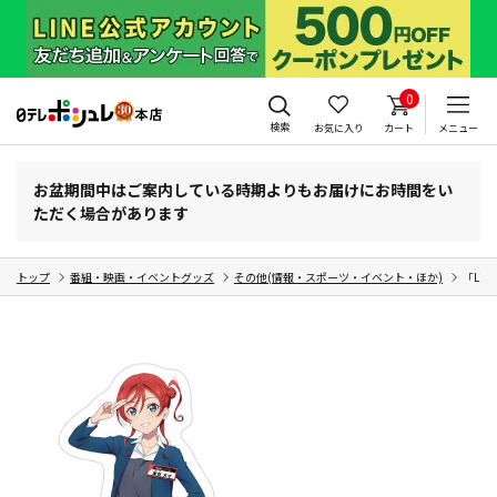
0
検索
お気に入り
カート
メニュー
お盆期間中はご案内している時期よりもお届けにお時間をい
ただく場合があります
トップ
番組・映画・イベントグッズ
その他(情報・スポーツ・イベント・ほか)
「Li