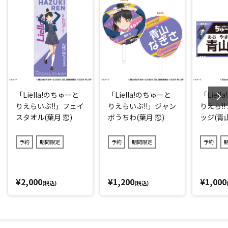
「Liella!のちゅーと
「Liella!のちゅーと
「Liel
りえらいぶ!!」フェイ
りえらいぶ!!」ジャン
りえら!!
スタオル(葉月 恋)
ボうちわ(葉月 恋)
ッジ(青
予約
期間限定
予約
期間限定
予約
¥2,000
¥1,200
¥1,000
(税込)
(税込)