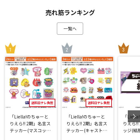
売れ筋ランキング
一覧へ
送料日テレ負担
送料日テレ負担
「Liella!のちゅーと
「Liella!のちゅーと
「Liel
りえら!! 2期」名言ス
りえら!! 2期」名言ス
りえら!!
テッカー(マスコット
テッカー(キャストve
ッジ(結那
キャラver.)2点セット
r.)3点セット(ランダ