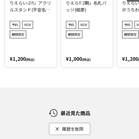
りえらいぶ!!」アクリ
りえら!! 2期」名札バ
りえらい
ルスタンド(平安名す
ッジ(結那)
ボうちわ
みれ)
子)
予約
NEW
予約
NEW
予約
N
期間限定
期間限定
期間限定
¥1,200
¥1,000
¥1,200
(税込)
(税込)
最近見た商品
履歴を削除