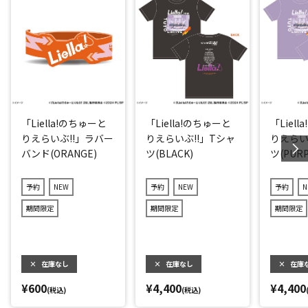
「Liella!のちゅーと
「Liella!のちゅーと
「Liel
りえらいぶ!!」ラバー
りえらいぶ!!」Tシャ
りえらい
バンド(ORANGE)
ツ(BLACK)
ツ(PURP
予約
NEW
予約
NEW
予約
N
期間限定
期間限定
期間限定
×
在庫なし
×
在庫なし
×
在庫
¥600
¥4,400
¥4,400
(税込)
(税込)