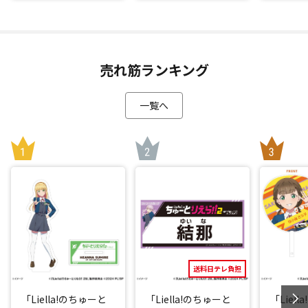
売れ筋ランキング
一覧へ
送料日テレ負担
「Liella!のちゅーと
「Liella!のちゅーと
「Liel