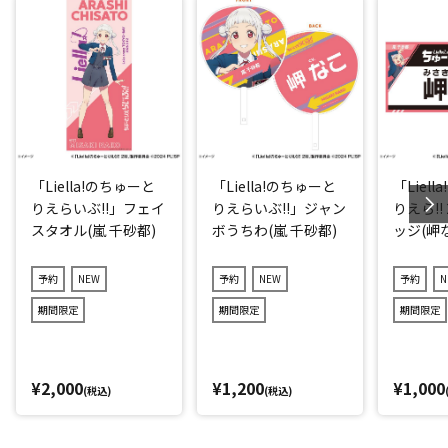
「Liella!のちゅーと
「Liella!のちゅーと
「Liel
りえらいぶ!!」フェイ
りえらいぶ!!」ジャン
りえら!!
スタオル(嵐 千砂都)
ボうちわ(嵐 千砂都)
ッジ(岬
予約
NEW
予約
NEW
予約
N
期間限定
期間限定
期間限定
¥2,000
¥1,200
¥1,000
(税込)
(税込)