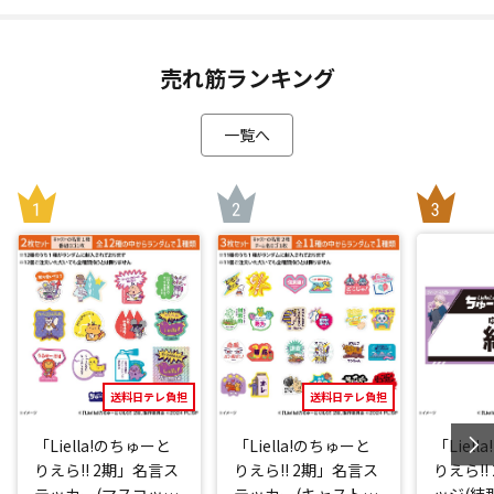
売れ筋ランキング
一覧へ
送料日テレ負担
送料日テレ負担
「Liella!のちゅーと
「Liella!のちゅーと
「Liel
りえら!! 2期」名言ス
りえら!! 2期」名言ス
りえら!!
テッカー(マスコット
テッカー(キャストve
ッジ(結那