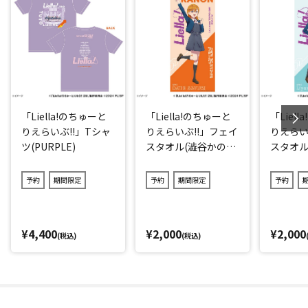
「Liella!のちゅーと
「Liella!のちゅーと
「Liel
りえらいぶ!!」Tシャ
りえらいぶ!!」フェイ
りえらい
ツ(PURPLE)
スタオル(澁谷かの
スタオル(
ん)
予約
期間限定
予約
期間限定
予約
¥4,400
¥2,000
¥2,000
(税込)
(税込)