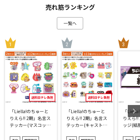
売れ筋ランキング
一覧へ
送料日テレ負担
送料日テレ負担
「Liella!のちゅーと
「Liella!のちゅーと
「Liel
りえら!! 2期」名言ス
りえら!! 2期」名言ス
りえら!!
テッカー(マスコット
テッカー(キャストve
ッジ(結那
キャラver.)2点セット
r.)3点セット(ランダ
(ランダム12種)
ム11種)