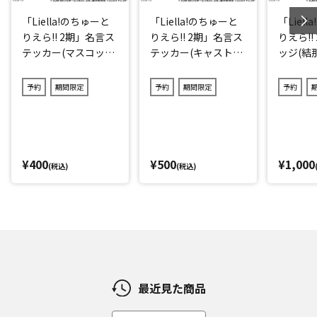
「Liella!のちゅーと
「Liella!のちゅーと
「Liel
りえら!! 2期」名言ス
りえら!! 2期」名言ス
りえら!!
テッカー(マスコット
テッカー(キャストve
ッジ(結那
キャラver.)2点セット
r.)3点セット(ランダ
(ランダム12種)
ム11種)
予約
期間限定
予約
期間限定
予約
¥400
¥500
¥1,000
(税込)
(税込)
最近見た商品