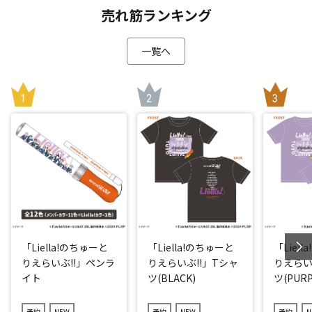
売れ筋ランキング
一覧へ
「Liella!のちゅーと
「Liella!のちゅーと
「Liel
りえらいぶ!!」ペンラ
りえらいぶ!!」Tシャ
りえらい
イト
ツ(BLACK)
ツ(PURP
予約
NEW
予約
NEW
予約
N