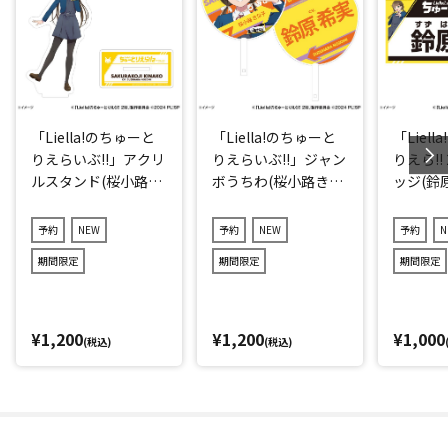
「Liella!のちゅーと
「Liella!のちゅーと
「Liel
りえらいぶ!!」アクリ
りえらいぶ!!」ジャン
りえら!!
ルスタンド(桜小路き
ボうちわ(桜小路きな
ッジ(鈴
な子)
子)
予約
NEW
予約
NEW
予約
N
期間限定
期間限定
期間限定
¥1,200
¥1,200
¥1,000
(税込)
(税込)