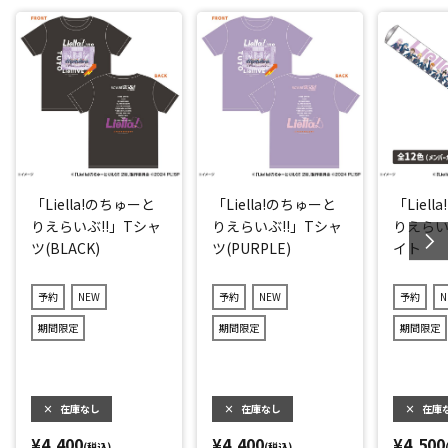
「Liella!のちゅーと
「Liella!のちゅーと
「Liel
りえらいぶ!!」Tシャ
りえらいぶ!!」Tシャ
りえらい
ツ(BLACK)
ツ(PURPLE)
イト
予約
NEW
予約
NEW
予約
N
期間限定
期間限定
期間限定
×
在庫なし
×
在庫なし
×
在庫
¥4,400
¥4,400
¥4,500
(税込)
(税込)