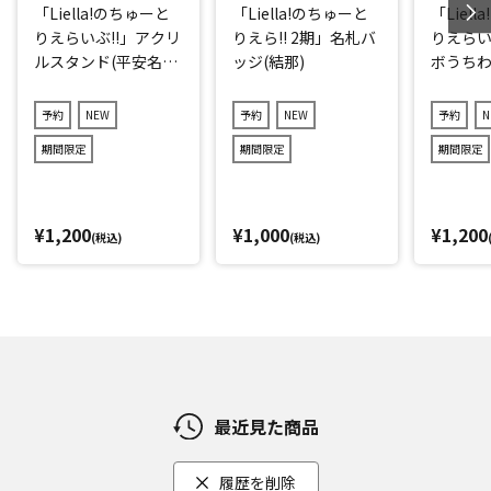
「Liella!のちゅーと
「Liella!のちゅーと
「Liel
りえらいぶ!!」アクリ
りえら!! 2期」名札バ
りえらい
ルスタンド(平安名す
ッジ(結那)
ボうちわ
みれ)
子)
予約
NEW
予約
NEW
予約
N
期間限定
期間限定
期間限定
¥1,200
¥1,000
¥1,200
(税込)
(税込)
最近見た商品
履歴を削除