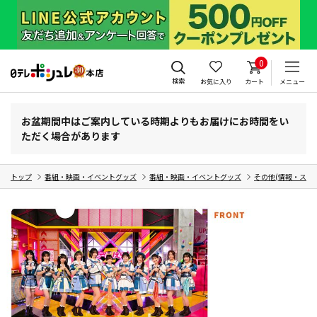
0
検索
お気に入り
カート
メニュー
お盆期間中はご案内している時期よりもお届けにお時間をい
ただく場合があります
トップ
番組・映画・イベントグッズ
番組・映画・イベントグッズ
その他(情報・スポ