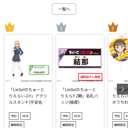
一覧へ
送料日テレ負担
「Liella!のちゅーと
「Liella!のちゅーと
「Liel
りえらいぶ!!」アクリ
りえら!! 2期」名札バ
りえらい
ルスタンド(平安名す
ッジ(結那)
ボうちわ
みれ)
子)
予約
NEW
予約
NEW
予約
N
期間限定
期間限定
期間限定