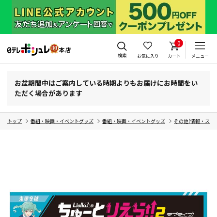
0
検索
お気に入り
カート
メニュー
お盆期間中はご案内している時期よりもお届けにお時間をい
ただく場合があります
トップ
番組・映画・イベントグッズ
番組・映画・イベントグッズ
その他(情報・スポ