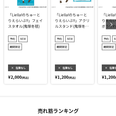
「Liella!のちゅーと
「Liella!のちゅーと
「Liel
りえらいぶ!!」フェイ
りえらいぶ!!」アクリ
りえらい
スタオル(鬼塚冬毬)
ルスタンド(鬼塚冬
ボうちわ
毬)
予約
NEW
予約
NEW
予約
N
期間限定
期間限定
期間限定
×
在庫なし
×
在庫なし
×
在庫
¥2,000
¥1,200
¥1,200
(税込)
(税込)
売れ筋ランキング