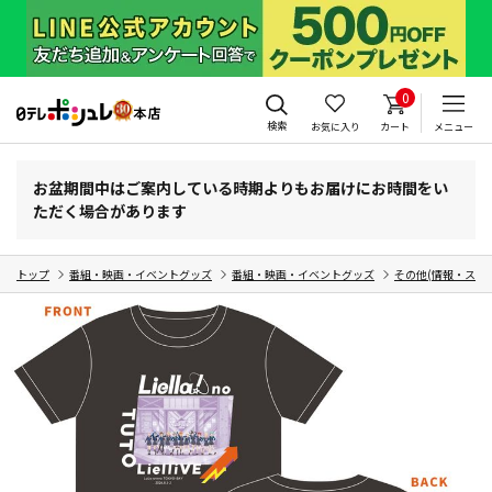
0
検索
お気に入り
カート
メニュー
お盆期間中はご案内している時期よりもお届けにお時間をい
ただく場合があります
トップ
番組・映画・イベントグッズ
番組・映画・イベントグッズ
その他(情報・スポ