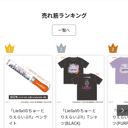
売れ筋ランキング
一覧へ
「Liella!のちゅーと
「Liella!のちゅーと
「Liel
りえらいぶ!!」ペンラ
りえらいぶ!!」Tシャ
りえらい
イト
ツ(BLACK)
ツ(PURP