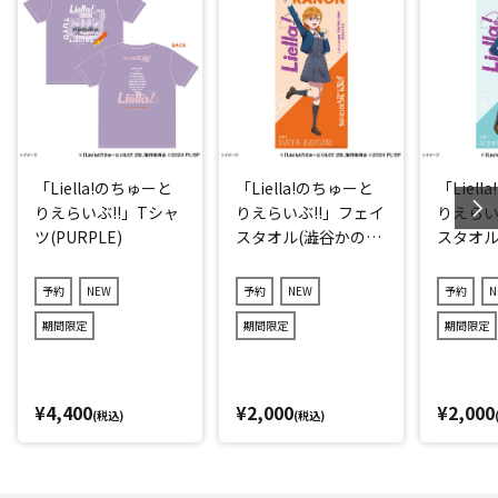
「Liella!のちゅーと
「Liella!のちゅーと
「Liel
りえらいぶ!!」Tシャ
りえらいぶ!!」フェイ
りえらい
ツ(PURPLE)
スタオル(澁谷かの
スタオル(
ん)
予約
NEW
予約
NEW
予約
N
期間限定
期間限定
期間限定
¥4,400
¥2,000
¥2,000
(税込)
(税込)