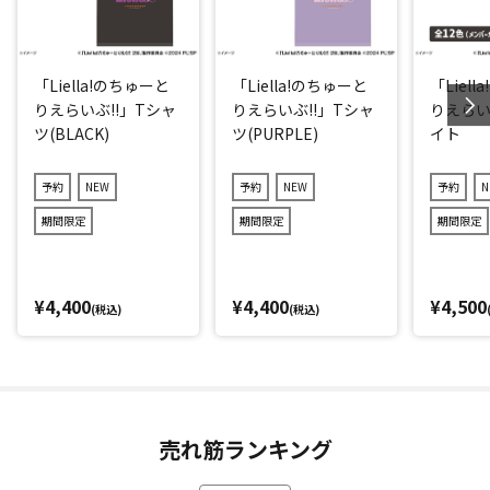
「Liella!のちゅーと
「Liella!のちゅーと
「Liel
りえらいぶ!!」Tシャ
りえらいぶ!!」Tシャ
りえらい
ツ(BLACK)
ツ(PURPLE)
イト
予約
NEW
予約
NEW
予約
N
期間限定
期間限定
期間限定
¥4,400
¥4,400
¥4,500
(税込)
(税込)
売れ筋ランキング