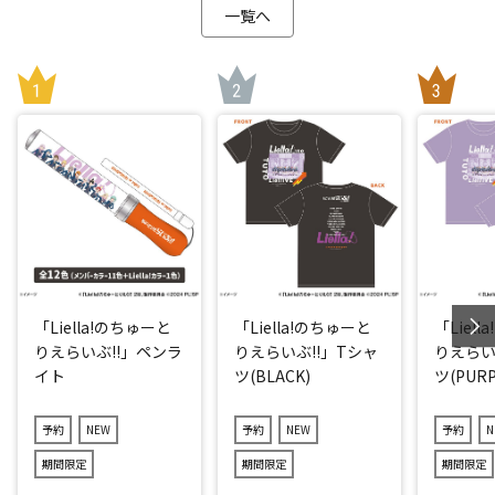
一覧へ
「Liella!のちゅーと
「Liella!のちゅーと
「Liel
りえらいぶ!!」ペンラ
りえらいぶ!!」Tシャ
りえらい
イト
ツ(BLACK)
ツ(PURP
予約
NEW
予約
NEW
予約
N
期間限定
期間限定
期間限定