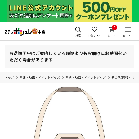
0
検索
お気に入り
カート
メニュー
お盆期間中はご案内している時期よりもお届けにお時間をい
ただく場合があります
トップ
番組・映画・イベントグッズ
番組・映画・イベントグッズ
その他(情報・スポ