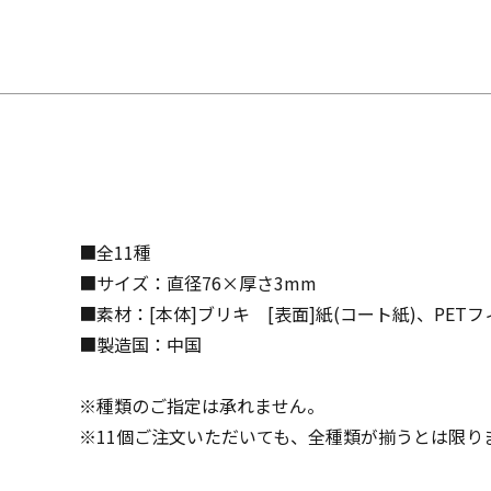
■全11種
■サイズ：直径76×厚さ3mm
■素材：[本体]ブリキ [表面]紙(コート紙)、PET
■製造国：中国
※種類のご指定は承れません。
※11個ご注文いただいても、全種類が揃うとは限り