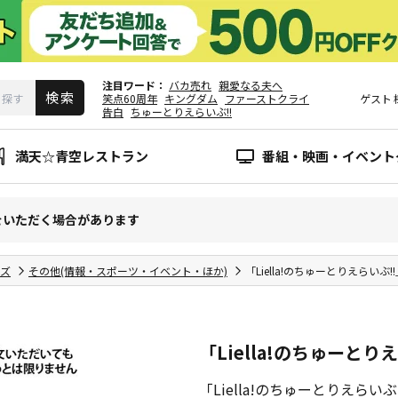
注目ワード
バカ売れ
親愛なる夫へ
笑点60周年
キングダム
ファーストクライ
ゲスト
告白
ちゅーとりえらいぶ!!
満天☆青空レストラン
番組・映画・イベント
をいただく場合があります
ズ
その他(情報・スポーツ・イベント・ほか)
「Liella!のちゅーとりえらいぶ
「Liella!のちゅーとり
「Liella!のちゅーとりえら