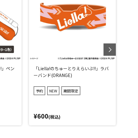
!!」ペン
「Liella!のちゅーとりえらいぶ!!」ラバ
「Li
ーバンド(ORANGE)
ーバン
予約
NEW
期間限定
予約
¥600
¥6
(税込)