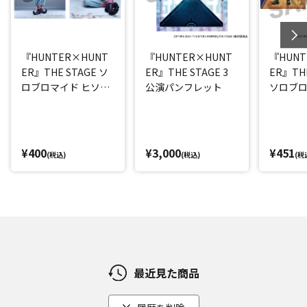
『HUNTER×HUNT
『HUNTER×HUNT
『HUNT
ER』THE STAGE ソ
ER』THE STAGE 3
ER』THE
ロブロマイド ヒソカ
公演パンフレット
ソロブロ
(丘山晴己)
(西山蓮都
¥400
¥3,000
¥451
(税込)
(税込)
(税
最近見た商品