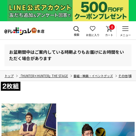
0
検索
お気に入り
カート
メニュー
お盆期間中はご案内している時期よりもお届けにお時間をい
ただく場合があります
トップ
『HUNTER×HUNTER』THE STAGE
番組・映画・イベントグッズ
その他(情報