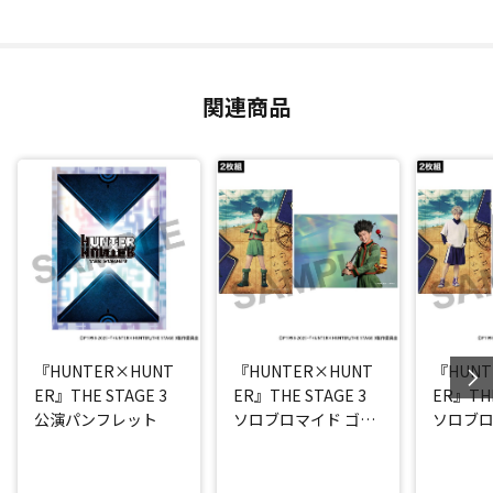
関連商品
『HUNTER×HUNT
『HUNTER×HUNT
『HUNT
ER』THE STAGE 3
ER』THE STAGE 3
ER』THE
公演パンフレット
ソロブロマイド ゴン
ソロブロ
(西山蓮都)
ア(阿久