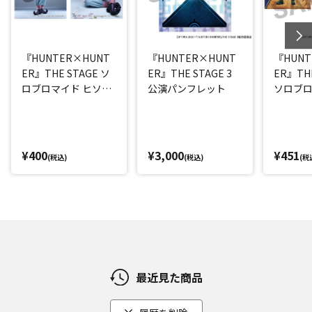
『HUNTER×HUNT
『HUNTER×HUNT
『HUNT
ER』THE STAGE ソ
ER』THE STAGE 3
ER』THE
ロブロマイド ヒソカ
公演パンフレット
ソロブロ
(丘山晴己)
(西山蓮都
¥400
¥3,000
¥451
(税込)
(税込)
(税
最近見た商品