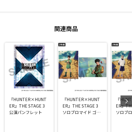
関連商品
『HUNTER×HUNT
『HUNTER×HUNT
『HUNT
ER』THE STAGE 3
ER』THE STAGE 3
ER』THE
公演パンフレット
ソロブロマイド ゴン
ソロブロ
(西山蓮都)
ア(阿久