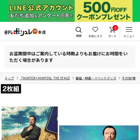
0
検索
お気に入り
カート
メニュー
お盆期間中はご案内している時期よりもお届けにお時間をい
ただく場合があります
トップ
『HUNTER×HUNTER』THE STAGE
番組・映画・イベントグッズ
その他(情報