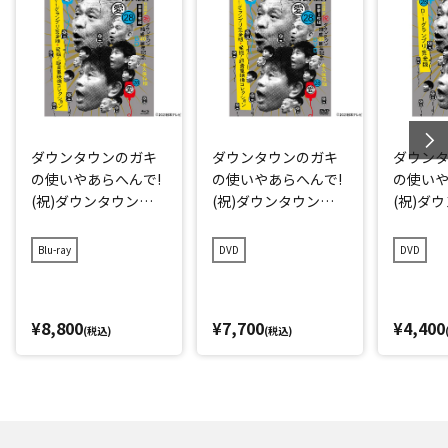
ダウンタウンのガキ
ダウンタウンのガキ
ダウン
の使いやあらへんで!
の使いやあらへんで!
の使いや
(祝)ダウンタウン結
(祝)ダウンタウン結
(祝)ダ
成40周年記念Blu-ray
成40周年記念DVD 初
成40周年
初回限定永久保存版
回限定永久保存版(2
久保存版(
Blu-ray
DVD
DVD
(28)(愛)D-1グランプ
8)(愛)D-1グランプリ
グラン
リ完全版+発掘!超貴
完全版+発掘!超貴重
重映像コレクション
映像コレクション
¥8,800
¥7,700
¥4,400
(税込)
(税込)