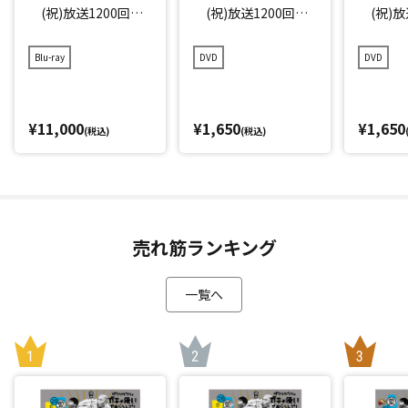
(祝)放送1200回突
(祝)放送1200回突
(祝)放
破記念Blu-ray 初回
破記念DVD 永久保
破記念D
限定永久保存版(21)
存版(21) (罰) 絶対
存版(21
Blu-ray
DVD
DVD
(罰) 絶対に笑っ
に笑ってはいけない
に笑っ
てはいけない大脱獄2
大脱獄24時 エピソー
大脱獄2
4時
ド1 午前8時～
ド2 午
¥11,000
¥1,650
¥1,650
(税込)
(税込)
売れ筋ランキング
一覧へ