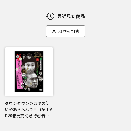
最近見た商品
履歴を削除
ダウンタウンのガキの使
いやあらへんで!! (祝)DV
D20巻発売記念特別価格
版(20) (罰) 絶対に笑っ
てはいけない地球防衛軍2