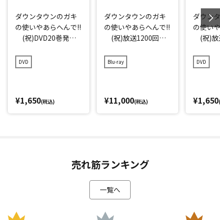
ダウンタウンのガキ
ダウンタウンのガキ
ダウン
の使いやあらへんで!!
の使いやあらへんで!!
の使いや
(祝)DVD20巻発売
(祝)放送1200回突
(祝)放
記念特別価格版(20)
破記念Blu-ray 初回
破記念D
(罰) 絶対に笑っ
限定永久保存版(21)
存版(21
DVD
Blu-ray
DVD
てはいけない地球防
(罰) 絶対に笑っ
に笑っ
衛軍24時 エピソー
てはいけない大脱獄2
大脱獄2
ド4 午後7時～
4時
ド1 午
¥1,650
¥11,000
¥1,650
(税込)
(税込)
売れ筋ランキング
一覧へ