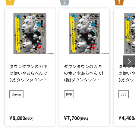
ダウンタウンのガキ
ダウンタウンのガキ
ダウン
の使いやあらへんで!
の使いやあらへんで!
の使いや
(祝)ダウンタウン結
(祝)ダウンタウン結
(祝)ダ
成40周年記念Blu-ray
成40周年記念DVD 初
成40周年
初回限定永久保存版
回限定永久保存版(2
久保存版(
Blu-ray
DVD
DVD
(28)(愛)D-1グランプ
8)(愛)D-1グランプリ
グラン
リ完全版+発掘!超貴
完全版+発掘!超貴重
重映像コレクション
映像コレクション
¥8,800
¥7,700
¥4,400
(税込)
(税込)