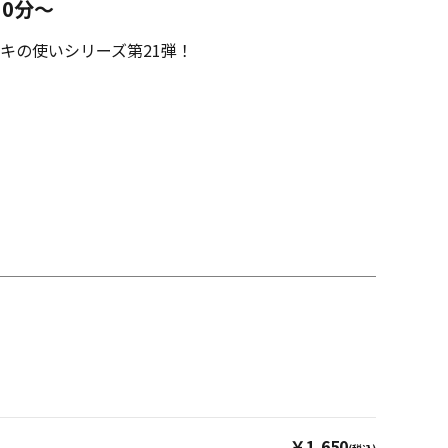
30分～
キの使いシリーズ第21弾！
￥1,650