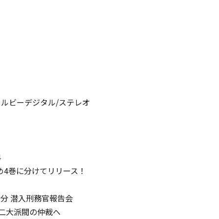
/ドルビーデジタル/ステレオ
4
め4巻に分けてリリース！
0分 潜入刑務官報告会
 二大派閥の仲裁へ