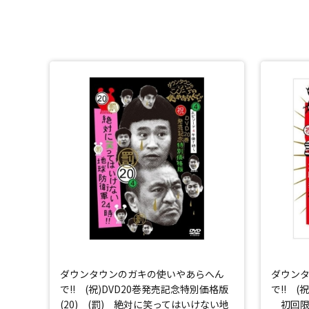
ダウンタウンのガキの使いやあらへん
ダウン
で!! (祝)DVD20巻発売記念特別価格版
で!! (
(20) (罰) 絶対に笑ってはいけない地
初回限定