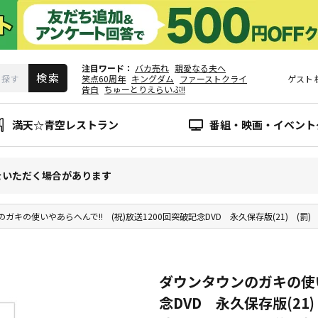
注目ワード
バカ売れ
親愛なる夫へ
笑点60周年
キングダム
ファーストクライ
ゲスト
告白
ちゅーとりえらいぶ!!
満天☆青空レストラン
番組・映画・イベント
をいただく場合があります
ガキの使いやあらへんで!! (祝)放送1200回突破記念DVD 永久保存版(21) (罰
ダウンタウンのガキの使い
念DVD 永久保存版(21