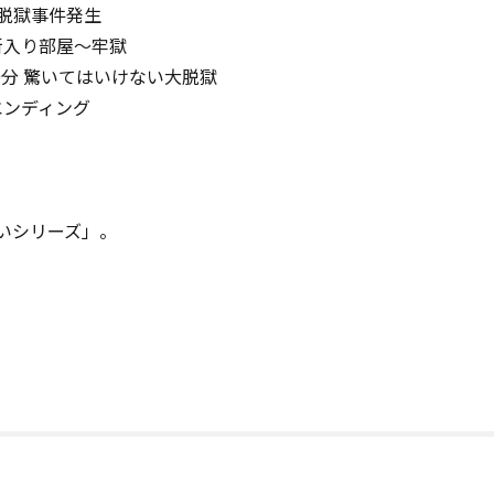
 脱獄事件発生
新入り部屋～牢獄
0分 驚いてはいけない大脱獄
エンディング
いシリーズ」。