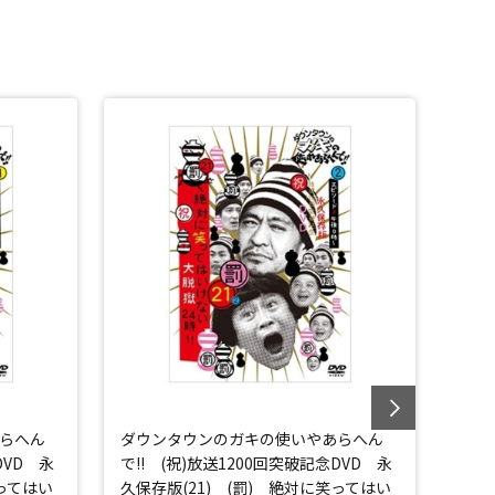
らへん
ダウンタウンのガキの使いやあらへん
ダウ
DVD 永
で!! (祝)放送1200回突破記念DVD 永
で!!
笑ってはい
久保存版(21) (罰) 絶対に笑ってはい
久保