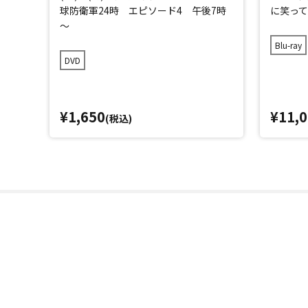
球防衛軍24時 エピソード4 午後7時
に笑って
～
Blu-ray
DVD
¥1,650
¥11,
(税込)