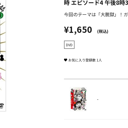
時 エピソード4 午後8時
今回のテーマは「大脱獄」！ガ
¥1,650
(税込)
DVD
お気に入り登録数
1
人
-