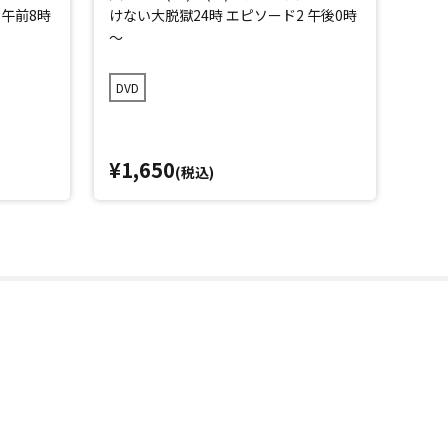
 午前8時
けない大脱獄24時 エピソード2 午後0時
けな
～
～
DVD
DVD
¥1,650
¥1,
(税込)