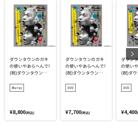
ダウンタウンのガキ
ダウンタウンのガキ
ダウン
の使いやあらへんで!
の使いやあらへんで!
の使いや
(祝)ダウンタウン結
(祝)ダウンタウン結
(祝)ダ
成40周年記念Blu-ray
成40周年記念DVD 初
成40周年
初回限定永久保存版
回限定永久保存版(2
久保存版(
Blu-ray
DVD
DVD
(28)(愛)D-1グランプ
8)(愛)D-1グランプリ
グラン
リ完全版+発掘!超貴
完全版+発掘!超貴重
重映像コレクション
映像コレクション
¥8,800
¥7,700
¥4,400
(税込)
(税込)