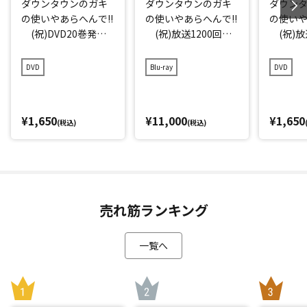
ダウンタウンのガキ
ダウンタウンのガキ
ダウン
の使いやあらへんで!!
の使いやあらへんで!!
の使いや
(祝)DVD20巻発売
(祝)放送1200回突
(祝)放
記念特別価格版(20)
破記念Blu-ray 初回
破記念D
(罰) 絶対に笑っ
限定永久保存版(21)
存版(21
DVD
Blu-ray
DVD
てはいけない地球防
(罰) 絶対に笑っ
に笑っ
衛軍24時 エピソー
てはいけない大脱獄2
大脱獄2
ド4 午後7時～
4時
ド1 午
¥1,650
¥11,000
¥1,650
(税込)
(税込)
売れ筋ランキング
一覧へ