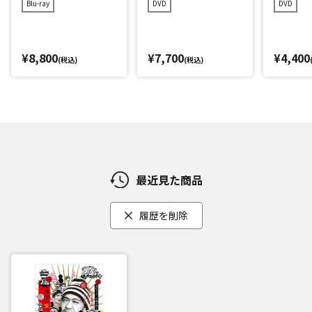
Blu-ray
DVD
DVD
(28)(愛)D-1グランプ
8)(愛)D-1グランプリ
グラン
リ完全版+発掘!超貴
完全版+発掘!超貴重
重映像コレクション
映像コレクション
¥8,800
¥7,700
¥4,400
(税込)
(税込)
最近見た商品
履歴を削除