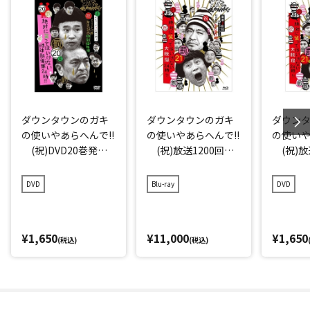
ダウンタウンのガキ
ダウンタウンのガキ
ダウン
の使いやあらへんで!!
の使いやあらへんで!!
の使いや
(祝)DVD20巻発売
(祝)放送1200回突
(祝)放
記念特別価格版(20)
破記念Blu-ray 初回
破記念D
(罰) 絶対に笑っ
限定永久保存版(21)
存版(21
DVD
Blu-ray
DVD
てはいけない地球防
(罰) 絶対に笑っ
に笑っ
衛軍24時 エピソー
てはいけない大脱獄2
大脱獄2
ド4 午後7時～
4時
ド1 午
¥1,650
¥11,000
¥1,650
(税込)
(税込)