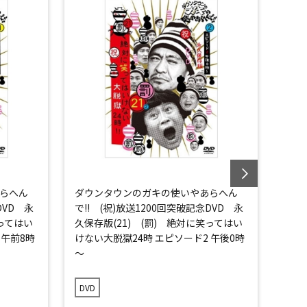
らへん
ダウンタウンのガキの使いやあらへん
ダウ
DVD 永
で!! (祝)放送1200回突破記念DVD 永
で!!
笑ってはい
久保存版(21) (罰) 絶対に笑ってはい
久保
 午前8時
けない大脱獄24時 エピソード2 午後0時
けな
～
～
DVD
DVD