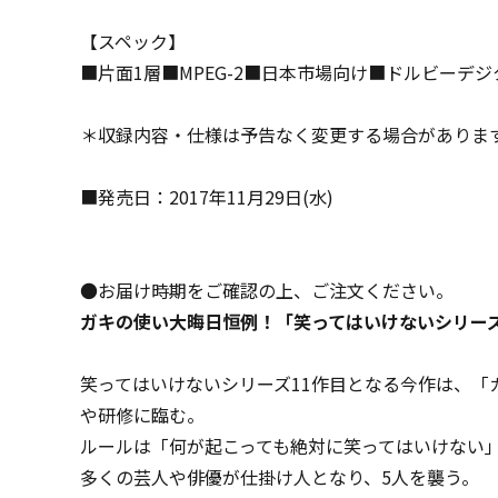
【スペック】
■片面1層■MPEG-2■日本市場向け■ドルビーデジ
＊収録内容・仕様は予告なく変更する場合がありま
■発売日：2017年11月29日(水)
●お届け時期をご確認の上、ご注文ください。
ガキの使い大晦日恒例！「笑ってはいけないシリー
笑ってはいけないシリーズ11作目となる今作は、
や研修に臨む。
ルールは「何が起こっても絶対に笑ってはいけない
多くの芸人や俳優が仕掛け人となり、5人を襲う。