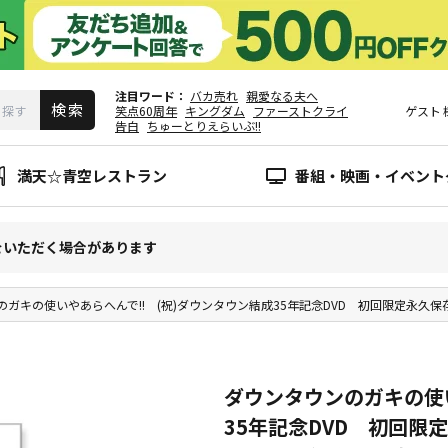
注目ワード
バカ売れ
親愛なる夫へ
笑点60周年
キングダム
ファーストクライ
ゲスト
告白
ちゅーとりえらいぶ!!
満天☆青空レストラン
番組・映画・イベント
をいただく場合があります
ガキの使いやあらへんで!! (祝)ダウンタウン結成35年記念DVD 初回限定永久保存
ダウンタウンのガキの使い
35年記念DVD 初回限定