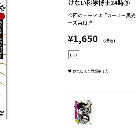
けない科学博士24時③
今回のテーマは「ガースー黒光
ーズ第11弾！
¥1,650
(税込)
DVD
お気に入り登録数
1
人
-