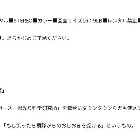
タル■STEREO■カラー■画面サイズ16：9LB■レンタル禁
す。あらかじめご了承ください。
ズ」
「ガースー黒光り科学研究所」を舞台にダウンタウンらガキ使メ
」「もし笑ったら罰隊からのおしおきを受ける」というもの。