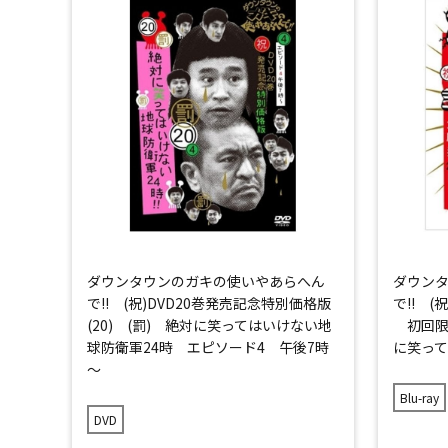
ダウンタウンのガキの使いやあらへん
ダウン
で!! (祝)DVD20巻発売記念特別価格版
で!! (
(20) (罰) 絶対に笑ってはいけない地
初回限定
球防衛軍24時 エピソード4 午後7時
に笑って
～
Blu-ray
DVD