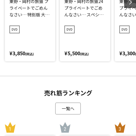
東野・岡村の旅猿 プ
東野・岡村の旅猿24
東野・岡
ライベートでごめん
プライベートでごめ
プライ
なさい… 特別版 大間
んなさい… スペシャ
んなさい
で岡村マグロ解体シ
ルお買得版
っきー
ョーへの旅 完結編
事をやろ
DVD
DVD
DVD
ミアム
¥3,850
¥5,500
¥3,300
(税込)
(税込)
売れ筋ランキング
一覧へ