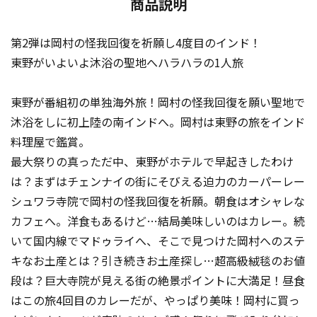
商品説明
第2弾は岡村の怪我回復を祈願し4度目のインド！
東野がいよいよ沐浴の聖地へハラハラの1人旅
東野が番組初の単独海外旅！岡村の怪我回復を願い聖地で
沐浴をしに初上陸の南インドへ。岡村は東野の旅をインド
料理屋で鑑賞。
最大祭りの真っただ中、東野がホテルで早起きしたわけ
は？まずはチェンナイの街にそびえる迫力のカーパーレー
シュワラ寺院で岡村の怪我回復を祈願。朝食はオシャレな
カフェへ。洋食もあるけど…結局美味しいのはカレー。続
いて国内線でマドゥライへ、そこで見つけた岡村へのステ
キなお土産とは？引き続きお土産探し…超高級絨毯のお値
段は？巨大寺院が見える街の絶景ポイントに大満足！昼食
はこの旅4回目のカレーだが、やっぱり美味！岡村に買っ