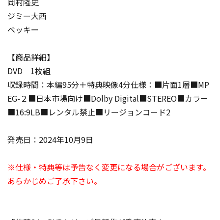
岡村隆史
ジミー大西
ベッキー
【商品詳細】
DVD 1枚組
収録時間：本編95分＋特典映像4分仕様：■片面1層■MP
EG-２■日本市場向け■Dolby Digital■STEREO■カラー
■16:9LB■レンタル禁止■リージョンコード2
発売日：2024年10月9日
※仕様・特典等は予告なく変更になる場合がございます。
あらかじめご了承下さい。