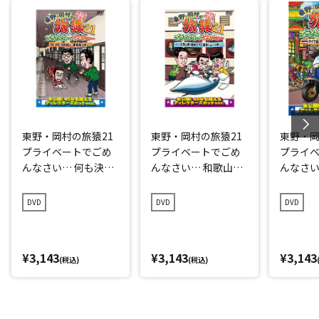
東野・岡村の旅猿21
東野・岡村の旅猿21
東野・岡
プライベートでごめ
プライベートでごめ
プライ
んなさい… 何も決め
んなさい… 和歌山県
んなさい
ずに愛媛県の旅 プレ
で岡村マグロ解体シ
点回帰の
ミアム完全版
ョーへの旅 プレミア
編 プレ
DVD
DVD
DVD
ム完全版
¥3,143
¥3,143
¥3,143
(税込)
(税込)