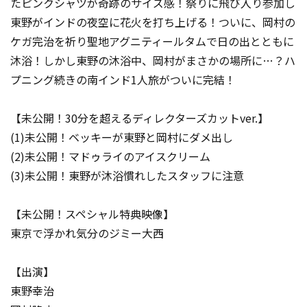
たピンクシャツが奇跡のサイズ感！祭りに飛び入り参加し
東野がインドの夜空に花火を打ち上げる！ついに、岡村の
ケガ完治を祈り聖地アグニティールタムで日の出とともに
沐浴！しかし東野の沐浴中、岡村がまさかの場所に…？ハ
プニング続きの南インド1人旅がついに完結！
【未公開！30分を超えるディレクターズカットver.】
(1)未公開！ベッキーが東野と岡村にダメ出し
(2)未公開！マドゥライのアイスクリーム
(3)未公開！東野が沐浴慣れしたスタッフに注意
【未公開！スペシャル特典映像】
東京で浮かれ気分のジミー大西
【出演】
東野幸治