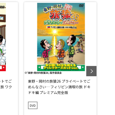
ートでご
東野・岡村の旅猿26 プライベートでご
東野
旅 ワク
めんなさい… フィリピン満喫の旅 ドキ
めん
ドキ編 プレミアム完全版
DVD
DVD