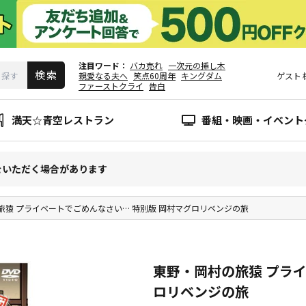
注目ワード
バカ売れ
一次元の挿し木
親愛なる夫へ
笑点60周年
キングダム
ゲスト
ファーストクライ
告白
満天☆青空レストラン
番組・映画・イベント
をいただく場合があります
旅猿 プライベートでごめんなさい… 特別版 岡村マグロリベンジの旅
東野・岡村の旅猿 プライ
ロリベンジの旅