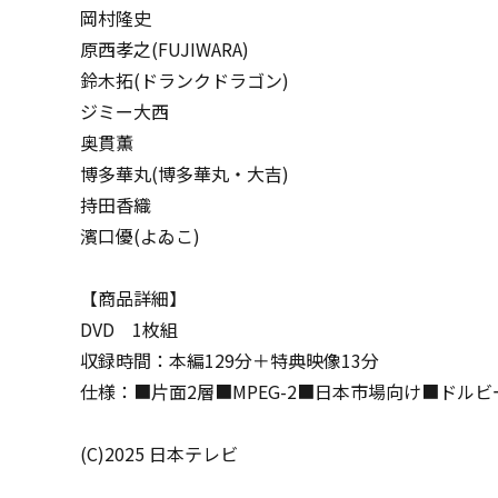
岡村隆史
原西孝之(FUJIWARA)
鈴木拓(ドランクドラゴン)
ジミー大西
奥貫薫
博多華丸(博多華丸・大吉)
持田香織
濱口優(よゐこ)
【商品詳細】
DVD 1枚組
収録時間：本編129分＋特典映像13分
仕様：■片面2層■MPEG-2■日本市場向け■ドルビ
(C)2025 日本テレビ