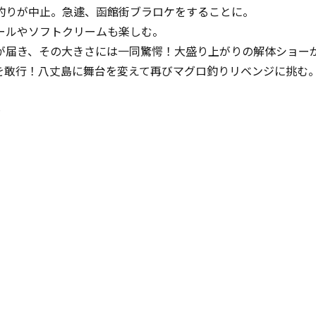
釣りが中止。急遽、函館街ブラロケをすることに。
ールやソフトクリームも楽しむ。
が届き、その大きさには一同驚愕！大盛り上がりの解体ショー
を敢行！八丈島に舞台を変えて再びマグロ釣りリベンジに挑む
＞