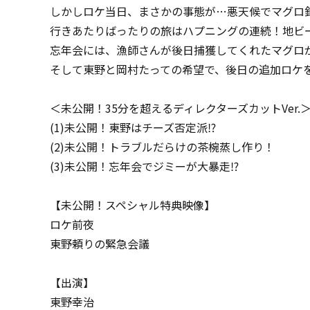
しかしロケ当日、まさかの事態が…悪天候でマグロ
行きあたりばったりの旅はハプニングの連続！地ビ
忘年会には、漁師さんが後日捕獲してくれたマグロ
そして東野と岡村たっての希望で、後日の追加ロケ
＜未公開！35分を超えるディレクターズカットVer.
(1)未公開！東野はチーズ否定派⁉
(2)未公開！トラブルだらけの茶椀蒸し作り！
(3)未公開！忘年会でジミーが大暴走⁉
【未公開！スペシャル特典映像】
ロケ前夜
東野頼りの緊急会議
【出演】
東野幸治