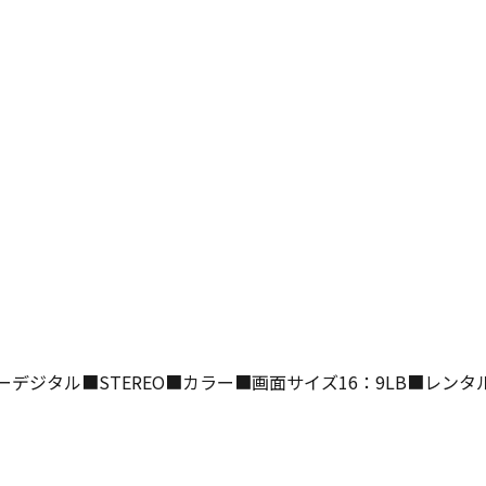
ーデジタル■STEREO■カラー■画面サイズ16：9LB■レン