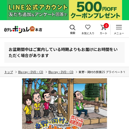
0
検索
お気に入り
カート
メニュー
お盆期間中はご案内している時期よりもお届けにお時間をい
ただく場合があります
トップ
Blu-ray・DVD・CD
Blu-ray・DVD・CD
東野・岡村の旅猿25 プライベートで