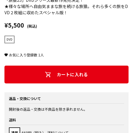
「旅猿25」DVDシリーズ最新作発売決定！
★様々な場所へ自由気ままな旅を続ける旅猿。それら多くの旅をD
VD２枚組に収めたスペシャル版！
¥5,500
(税込)
DVD
お気に入り登録数
1
人
カートに入れる
返品・交換について
開封後の返品・交換は不良品を除き承れません。
送料
通常
660円（税込）
送料について