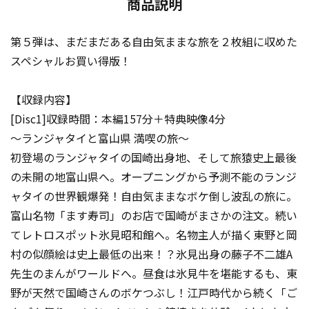
商品説明
第５弾は、まだまだある自由気ままな旅を２枚組に収めた
スペシャルお買い得版！
【収録内容】
[Disc1]収録時間：本編157分＋特典映像4分
～ランジャタイと富山県 満喫の旅～
初登場のランジャタイの国崎出身地、そして旅猿史上最後
の未開の地富山県へ。オープニングから予測不能のランジ
ャタイの世界観爆発！自由気ままなボケ倒し波乱の旅に。
富山名物「ます寿司」のお店で国崎がまさかの注文。続い
てレトロスポット氷見昭和館へ。名物主人が描く東野と岡
村の似顔絵は史上最低の出来！？氷見出身の藤子不二雄A
先生のまんがワールドへ。昼食は氷見牛を堪能するも、東
野が天然で国崎さんのボケつぶし！江戸時代から続く「ご