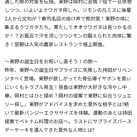
遇した際の対策を伝授。東野は岡村に苦情？宿で一旦休憩
しつつ、いよいよクワガタ探しへ。ジモンの凡ミスに後輩
2人から文句が？寿司名店の掛け声で熊対策！東野の体に
集まるクワガタたち。果たしてオオクワガタは見つかるの
か！？お風呂で汗を流しつつジモンの鍛えられた肉体に驚
き！翌朝は人気の農家レストランで極上朝食。
～東野の誕生日をお祝いし直そう！の旅～
昨年、東野への誕生日サプライズに失敗した持田がリベン
ジすべく登場。東野が欲しがってた骨伝導イヤホンを買い
にいくもトラブル発生！昼食は東野が大好きな冷やし中
華。岡村とはひと揉め？岡村の提案で東野に似合うジュエ
リー探し。東野がアドバイスを求めた意外な相手とは?続
いて最新バンジーエクササイズを体験。運動のあとは持田
提案でベトナム料理のお店へ。ラストにサプライズバース
デーケーキを運んできた意外な人物とは?