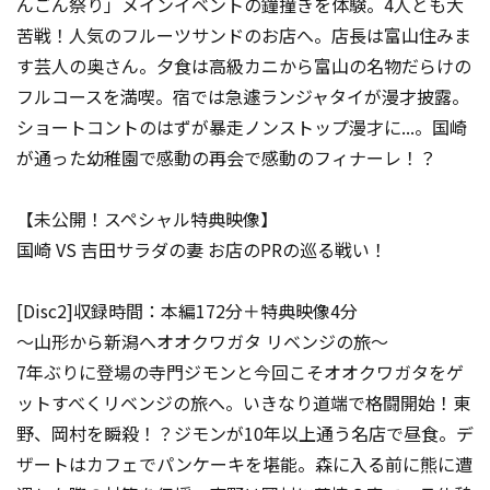
んごん祭り」メインイベントの鐘撞きを体験。4人とも大
苦戦！人気のフルーツサンドのお店へ。店長は富山住みま
す芸人の奥さん。夕食は高級カニから富山の名物だらけの
フルコースを満喫。宿では急遽ランジャタイが漫才披露。
ショートコントのはずが暴走ノンストップ漫才に...。国崎
が通った幼稚園で感動の再会で感動のフィナーレ！？
【未公開！スペシャル特典映像】
国崎 VS 吉田サラダの妻 お店のPRの巡る戦い！
[Disc2]収録時間：本編172分＋特典映像4分
～山形から新潟へオオクワガタ リベンジの旅～
7年ぶりに登場の寺門ジモンと今回こそオオクワガタをゲ
ットすべくリベンジの旅へ。いきなり道端で格闘開始！東
野、岡村を瞬殺！？ジモンが10年以上通う名店で昼食。デ
ザートはカフェでパンケーキを堪能。森に入る前に熊に遭