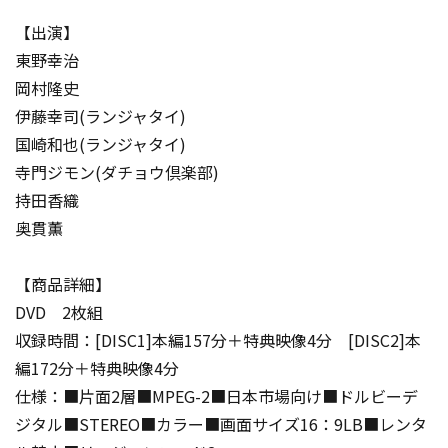
【出演】
東野幸治
岡村隆史
伊藤幸司(ランジャタイ)
国崎和也(ランジャタイ)
寺門ジモン(ダチョウ倶楽部)
持田香織
奥貫薫
【商品詳細】
DVD 2枚組
収録時間：[DISC1]本編157分＋特典映像4分 [DISC2]本
編172分＋特典映像4分
仕様：■片面2層■MPEG-2■日本市場向け■ドルビーデ
ジタル■STEREO■カラー■画面サイズ16：9LB■レンタ