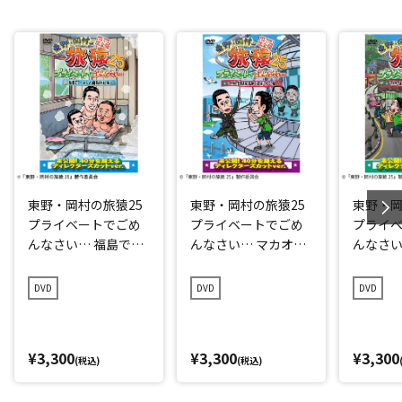
東野・岡村の旅猿25
東野・岡村の旅猿25
東野・岡
プライベートでごめ
プライベートでごめ
プライ
んなさい… 福島でラ
んなさい… マカオで
んなさい
ーメンと風呂巡りの
世界遺産見まくりの
世界遺
旅 プレミアム完全版
旅 ワクワク編 プレミ
旅 ウキ
DVD
DVD
DVD
アム完全版
アム完
¥3,300
¥3,300
¥3,300
(税込)
(税込)