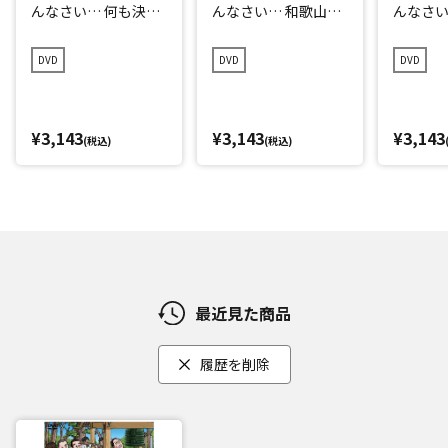
んなさい… 何も決め
んなさい… 和歌山県
んなさい
ずに愛媛県の旅 プレ
で岡村マグロ解体シ
点回帰の
ミアム完全版
ョーへの旅 プレミア
編 プレ
DVD
DVD
DVD
ム完全版
¥3,143
¥3,143
¥3,143
(税込)
(税込)
最近見た商品
履歴を削除