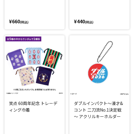
¥660
¥440
(税込)
(税込)
笑点 60周年記念 トレーデ
ダブルインパクト～漫才&
ィング巾着
コント 二刀流No.1決定戦
～ アクリルキーホルダー