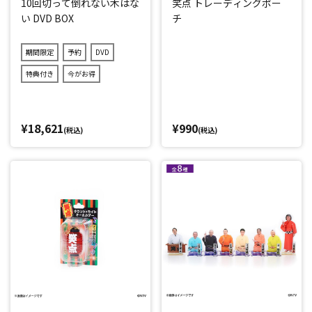
10回切って倒れない木はな
笑点 トレーディングポー
い DVD BOX
チ
期間限定
予約
DVD
特典付き
今がお得
¥18,621
¥990
(税込)
(税込)