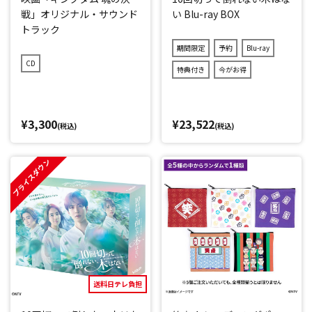
戦」オリジナル・サウンド
い Blu-ray BOX
トラック
期間限定
予約
Blu-ray
CD
特典付き
今がお得
¥3,300
¥23,522
(税込)
(税込)
プライスダウン
送料日テレ負担