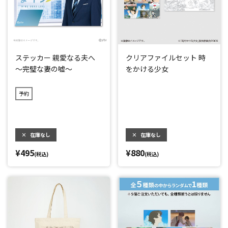
ステッカー 親愛なる夫へ
クリアファイルセット 時
～完璧な妻の嘘～
をかける少女
予約
×
在庫なし
×
在庫なし
¥495
¥880
(税込)
(税込)