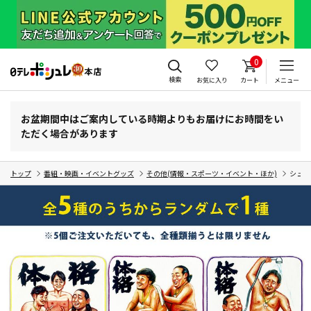
0
検索
お気に入り
カート
メニュー
お盆期間中はご案内している時期よりもお届けにお時間をい
ただく場合があります
トップ
番組・映画・イベントグッズ
その他(情報・スポーツ・イベント・ほか)
シュー