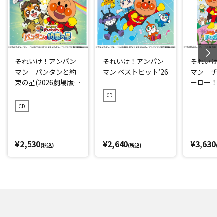
それいけ！アンパン
それいけ！アンパン
それい
マン パンタンと約
マン ベストヒット’26
マン 
束の星(2026劇場版ベ
ーロー！ 
ストCD)
CD
CD
¥2,530
¥2,640
¥3,630
(税込)
(税込)