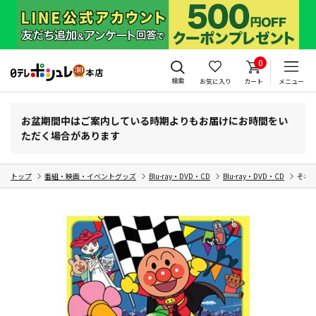
0
検索
お気に入り
カート
メニュー
お盆期間中はご案内している時期よりもお届けにお時間をい
ただく場合があります
トップ
番組・映画・イベントグッズ
Blu-ray・DVD・CD
Blu-ray・DVD・CD
それ