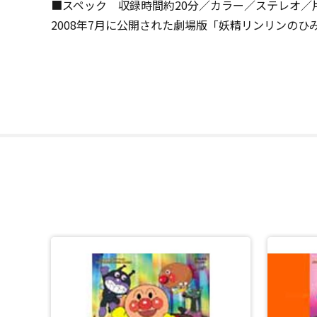
■スペック 収録時間約20分／カラー／ステレオ／片
2008年7月に公開された劇場版「妖精リンリンの