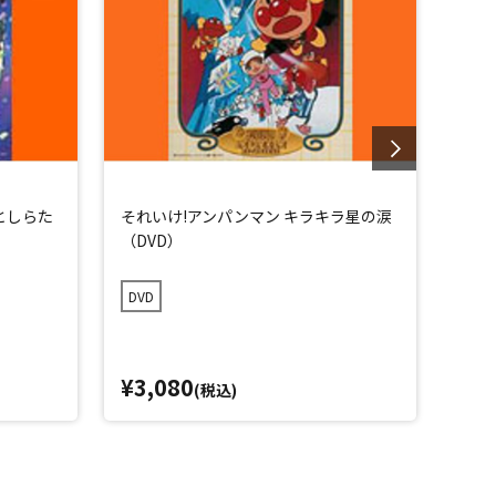
としらた
それいけ!アンパンマン キラキラ星の涙
それ
（DVD）
つ（
DVD
DVD
¥3,080
¥3,
(税込)