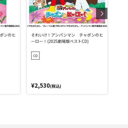
ポンのヒ
それいけ！アンパンマン チャポンのヒ
それ
ーロー！(2025劇場版ベストCD)
ト’2
CD
CD
¥2,530
¥2,
(税込)