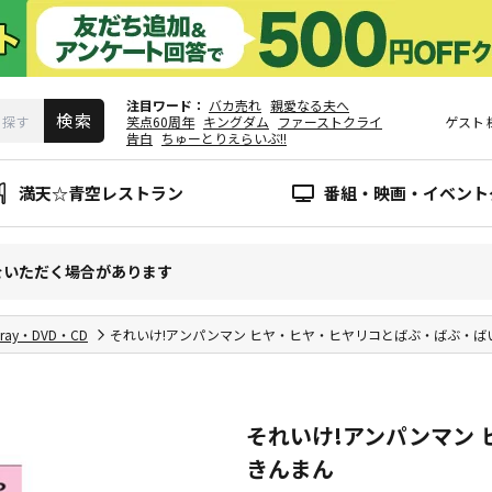
注目ワード
バカ売れ
親愛なる夫へ
笑点60周年
キングダム
ファーストクライ
ゲスト
告白
ちゅーとりえらいぶ!!
満天☆青空レストラン
番組・映画・イベント
をいただく場合があります
-ray・DVD・CD
それいけ!アンパンマン ヒヤ・ヒヤ・ヒヤリコとばぶ・ばぶ・ば
それいけ!アンパンマン
きんまん