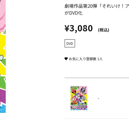
劇場作品第20弾「それいけ！
がDVD化
¥3,080
(税込)
DVD
お気に入り登録数
1
人
-