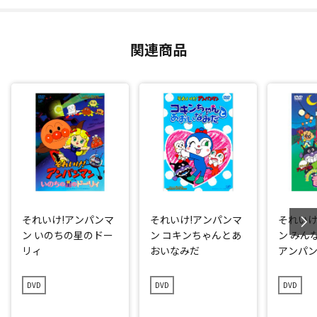
関連商品
それいけ!アンパンマ
それいけ!アンパンマ
それいけ
ン いのちの星のドー
ン コキンちゃんとあ
ン みん
リィ
おいなみだ
アンパ
DVD
DVD
DVD