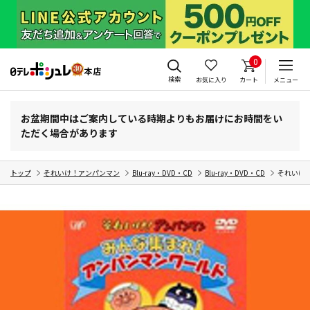
0
検索
お気に入り
カート
メニュー
お盆期間中はご案内している時期よりもお届けにお時間をい
ただく場合があります
トップ
それいけ！アンパンマン
Blu-ray・DVD・CD
Blu-ray・DVD・CD
それいけ!