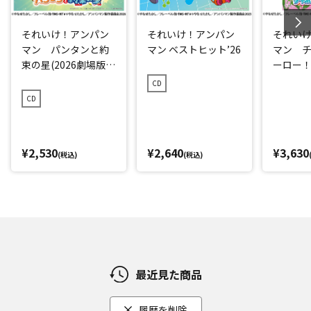
それいけ！アンパン
それいけ！アンパン
それい
マン パンタンと約
マン ベストヒット’26
マン 
束の星(2026劇場版ベ
ーロー！ 
ストCD)
CD
CD
¥2,530
¥2,640
¥3,630
(税込)
(税込)
最近見た商品
履歴を削除