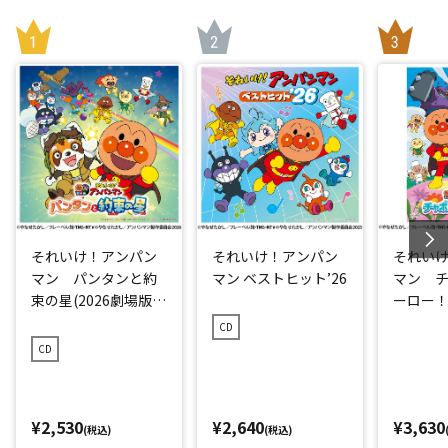
それいけ！アンパン
それいけ！アンパン
それい
マン パンタンと約
マン ベストヒット’26
マン 
束の星(2026劇場版ベ
ーロー！ 
ストCD)
CD
CD
¥2,530
¥2,640
¥3,630
(税込)
(税込)