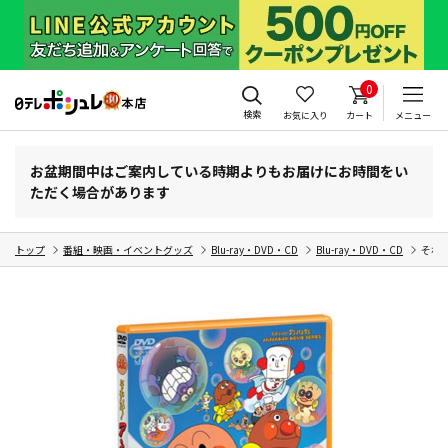
0
検索
お気に入り
カート
メニュー
お盆期間中はご案内している時期よりもお届けにお時間をい
ただく場合があります
トップ
番組・映画・イベントグッズ
Blu-ray・DVD・CD
Blu-ray・DVD・CD
それ