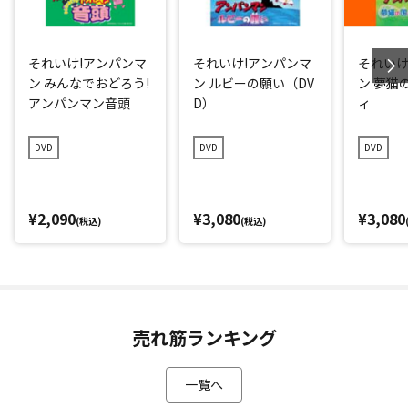
それいけ!アンパンマ
それいけ!アンパンマ
それいけ
ン みんなでおどろう!
ン ルビーの願い（DV
ン 夢猫
アンパンマン音頭
D）
ィ
DVD
DVD
DVD
¥2,090
¥3,080
¥3,080
(税込)
(税込)
売れ筋ランキング
一覧へ