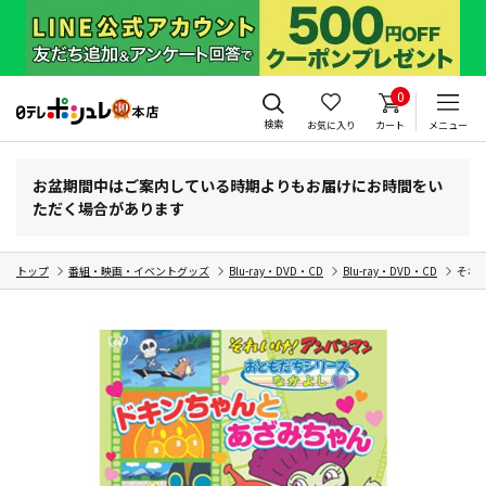
0
検索
お気に入り
カート
メニュー
お盆期間中はご案内している時期よりもお届けにお時間をい
ただく場合があります
トップ
番組・映画・イベントグッズ
Blu-ray・DVD・CD
Blu-ray・DVD・CD
それ