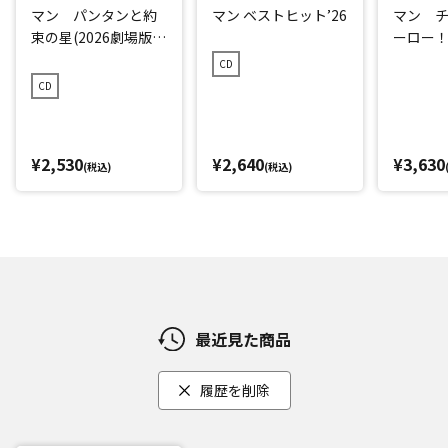
マン パンタンと約
マン ベストヒット’26
マン 
束の星(2026劇場版ベ
ーロー！ 
ストCD)
CD
CD
¥2,530
¥2,640
¥3,630
(税込)
(税込)
最近見た商品
履歴を削除