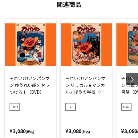
関連商品
それいけ!アンパンマ
それいけ!アンパンマ
それいけ
ン ゆうれい船をやっ
ン リリカル★マジカ
ン 恐竜
つけろ！（DVD）
ルまほうの学校（DV
冒険（D
D）
DVD
DVD
DVD
¥3,080
¥3,080
¥3,080
(税込)
(税込)