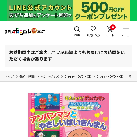
0
検索
お気に入り
カート
メニュー
お盆期間中はご案内している時期よりもお届けにお時間をい
ただく場合があります
トップ
番組・映画・イベントグッズ
Blu-ray・DVD・CD
Blu-ray・DVD・CD
それ