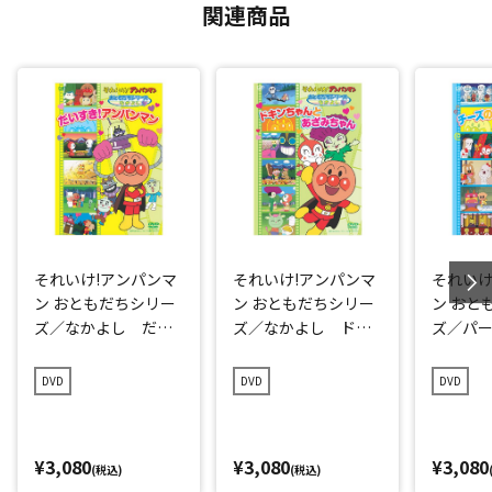
関連商品
それいけ!アンパンマ
それいけ!アンパンマ
それいけ
ン おともだちシリー
ン おともだちシリー
ン おと
ズ／なかよし だい
ズ／なかよし ドキ
ズ／パ
すき！アンパンマン
ンちゃんとあざみち
ーズの
ゃん
び
DVD
DVD
DVD
¥3,080
¥3,080
¥3,080
(税込)
(税込)