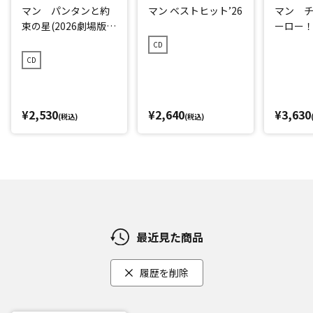
マン パンタンと約
マン ベストヒット’26
マン 
束の星(2026劇場版ベ
ーロー！ 
ストCD)
CD
CD
¥2,530
¥2,640
¥3,630
(税込)
(税込)
最近見た商品
履歴を削除