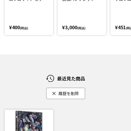
(丘山晴己)
(西山蓮都
¥400
¥3,000
¥451
(税込)
(税込)
(税
最近見た商品
履歴を削除