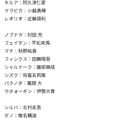
キルア：阿久津仁愛
クラピカ：小越勇輝
レオリオ：近藤頌利
ノブナガ：村田 充
フェイタン：平松來馬
マチ：秋野祐香
フィンクス：田鶴翔吾
シャルナーク：織部典成
シズク：佐當友莉亜
パクノダ：鳳翔 大
ウボォーギン：伊勢大貴
シルバ：北村圭吾
ゼノ：椎名鯛造