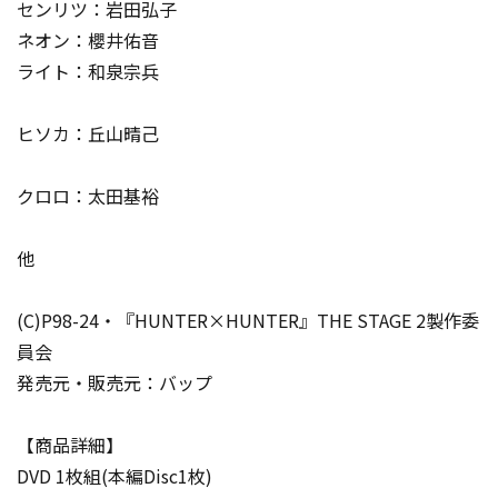
センリツ：岩田弘子
ネオン：櫻井佑音
ライト：和泉宗兵
ヒソカ：丘山晴己
クロロ：太田基裕
他
(C)P98-24・『HUNTER×HUNTER』THE STAGE 2製作委
員会
発売元・販売元：バップ
【商品詳細】
DVD 1枚組(本編Disc1枚)