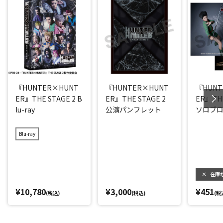
『HUNTER×HUNT
『HUNTER×HUNT
『HUNT
ER』THE STAGE 2 B
ER』THE STAGE 2
ER』THE
lu-ray
公演パンフレット
ソロブロ
(大友至恩
Blu-ray
×
在庫
¥10,780
¥3,000
¥451
(税込)
(税込)
(税