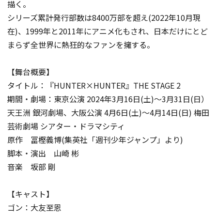
描く。
シリーズ累計発行部数は8400万部を超え(2022年10月現
在)、1999年と2011年にアニメ化もされ、日本だけにとど
まらず全世界に熱狂的なファンを擁する。
【舞台概要】
タイトル：『HUNTER×HUNTER』THE STAGE 2
期間・劇場：東京公演 2024年3月16日(土)～3月31日(日）
天王洲 銀河劇場、大阪公演 4月6日(土)～4月14日(日) 梅田
芸術劇場 シアター・ドラマシティ
原作 冨樫義博(集英社「週刊少年ジャンプ」より)
脚本・演出 山崎 彬
音楽 坂部 剛
【キャスト】
ゴン：大友至恩