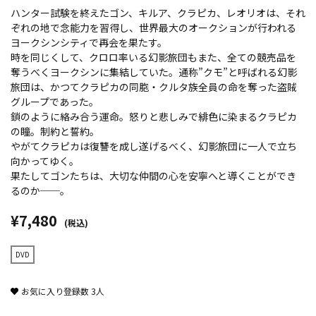
ハンター試験を終えたゴン、キルア、クラピカ、レオリオは、それ
ぞれの地で念能力を習得し、世界最大のオークションが行われる
ヨークシンシティで再会を果たす。
時を同じくして、クロロ率いる幻影旅団もまた、全ての競売品を
奪うべくヨークシンに集結していた。通称”クモ”と呼ばれる幻影
旅団は、かつてクラピカの同胞・クルタ族全員の命を奪った盗賊
グループであった。
鎖のように絡み合う運命。怒りと悲しみで緋色に染まるクラピカ
の瞳。制約と誓約。
やがてクラピカは復讐を成し遂げるべく、幻影旅団に一人で立ち
向かってゆく。
果たしてゴンたちは、大切な仲間の心を安寧へと導くことができ
るのか──。
¥7,480
(税込)
DVD
お気に入り登録数
3
人