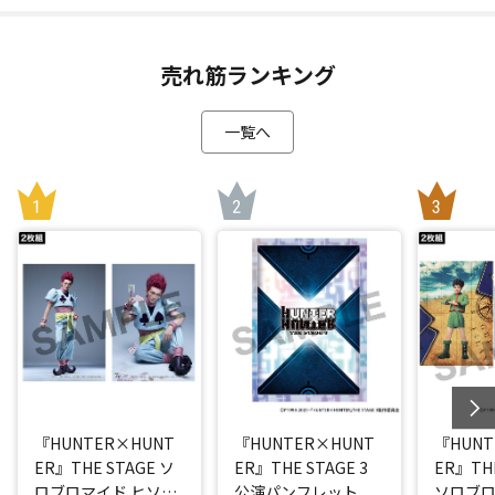
売れ筋ランキング
一覧へ
『HUNTER×HUNT
『HUNTER×HUNT
『HUNT
ER』THE STAGE ソ
ER』THE STAGE 3
ER』THE
ロブロマイド ヒソカ
公演パンフレット
ソロブロ