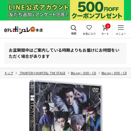
0
検索
お気に入り
カート
メニュー
お盆期間中はご案内している時期よりもお届けにお時間をい
ただく場合があります
トップ
『HUNTER×HUNTER』THE STAGE
Blu-ray・DVD・CD
Blu-ray・DVD・CD