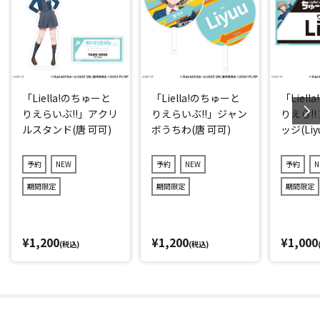
「Liella!のちゅーと
「Liella!のちゅーと
「Liel
りえらいぶ!!」アクリ
りえらいぶ!!」ジャン
りえら!!
ルスタンド(唐 可可)
ボうちわ(唐 可可)
ッジ(Liy
予約
NEW
予約
NEW
予約
N
期間限定
期間限定
期間限定
¥1,200
¥1,200
¥1,000
(税込)
(税込)