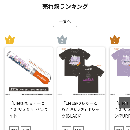
売れ筋ランキング
一覧へ
「Liella!のちゅーと
「Liella!のちゅーと
「Liel
りえらいぶ!!」ペンラ
りえらいぶ!!」Tシャ
りえらい
イト
ツ(BLACK)
ツ(PURP
予約
NEW
予約
NEW
予約
N